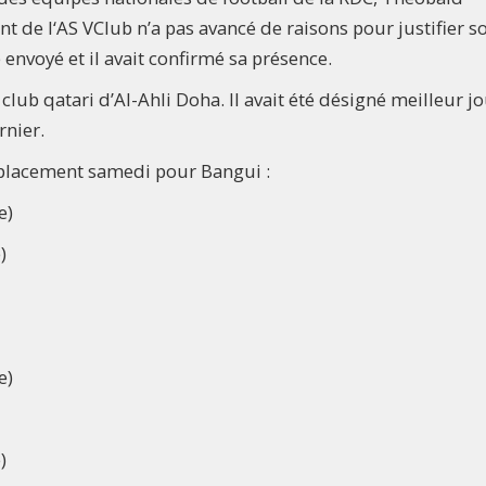
 de l‘AS VClub n’a pas avancé de raisons pour justifier s
é envoyé et il avait confirmé sa présence.
lub qatari d’Al-Ahli Doha. Il avait été désigné meilleur j
rnier.
déplacement samedi pour Bangui :
e)
)
e)
)