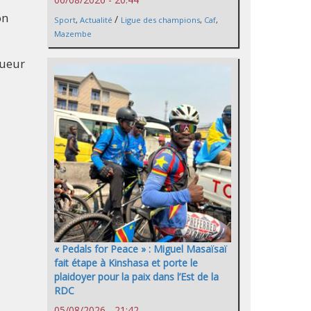
on
/
Sport
,
Actualité
Ligue des champions
,
Caf
,
Mazembe
oueur
« Pedals for Peace » : Miguel Masaïsaï
fait étape à Kinshasa et porte le
plaidoyer pour la paix dans l’Est de la
RDC
05/08/2026 - 21:42