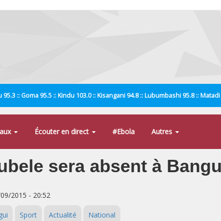
 95.3 :: Goma 95.5 :: Kindu 103.0 :: Kisangani 94.8 :: Lubumbashi 95.8 :: Matad
naux
Écouter en direct
#Ebola
Autres
bele sera absent à Bangu
/09/2015 - 20:52
gui
Sport
Actualité
National