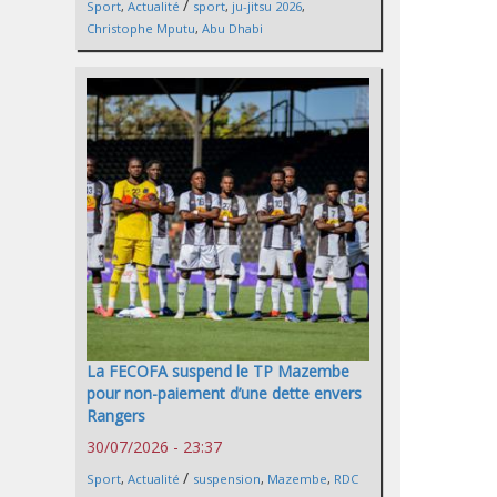
/
Sport
,
Actualité
sport
,
ju-jitsu 2026
,
Christophe Mputu
,
Abu Dhabi
La FECOFA suspend le TP Mazembe
pour non-paiement d’une dette envers
Rangers
30/07/2026 - 23:37
/
Sport
,
Actualité
suspension
,
Mazembe
,
RDC