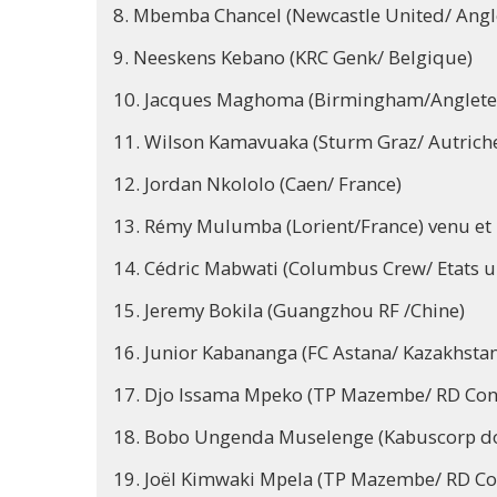
8. Mbemba Chancel (Newcastle United/ Angl
9. Neeskens Kebano (KRC Genk/ Belgique)
10. Jacques Maghoma (Birmingham/Anglete
11. Wilson Kamavuaka (Sturm Graz/ Autrich
12. Jordan Nkololo (Caen/ France)
13. Rémy Mulumba (Lorient/France) venu et r
14. Cédric Mabwati (Columbus Crew/ Etats u
15. Jeremy Bokila (Guangzhou RF /Chine)
16. Junior Kabananga (FC Astana/ Kazakhstan
17. Djo Issama Mpeko (TP Mazembe/ RD Co
18. Bobo Ungenda Muselenge (Kabuscorp do
19. Joël Kimwaki Mpela (TP Mazembe/ RD C