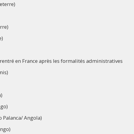
eterre)
rre)
e)
entré en France après les formalités administratives
nis)
)
ngo)
 Palanca/ Angola)
ongo)