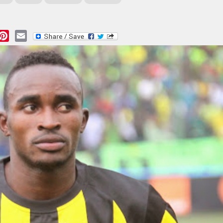
essage
Pinterest
Email