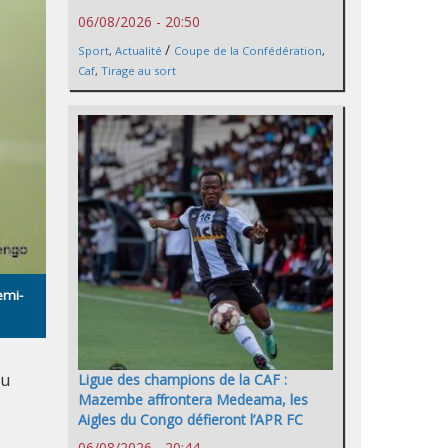
06/08/2026 - 20:50
/
Sport
,
Actualité
Coupe de la Confédération
,
Caf
,
Tirage au sort
emi-
au
Ligue des champions de la CAF :
Mazembe affrontera Medeama, les
Aigles du Congo défieront l’APR FC
06/08/2026 - 20:44