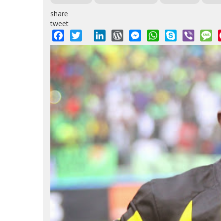
share
tweet
Facebook
Twitter
LinkedIn
WordPress
Messenger
WhatsApp
Skype
Viber
M