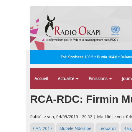
Aller
au
contenu
principal
FM: Kinshasa 103.5 :: Bunia 104.8 :: Bukavu
Accueil
Actualité
Émissions
Jour
RCA-RDC: Firmin Mu
Publié le ven, 04/09/2015 - 20:52 | Modifié le ven, 04
CAN 2017
Mubele Ndombe
Léopards
Ban