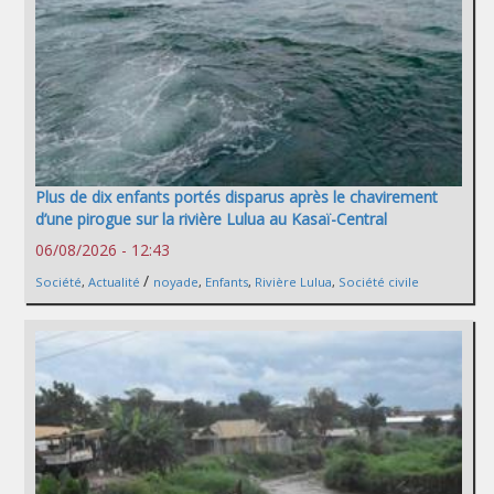
Plus de dix enfants portés disparus après le chavirement
d’une pirogue sur la rivière Lulua au Kasaï-Central
06/08/2026 - 12:43
/
Société
,
Actualité
noyade
,
Enfants
,
Rivière Lulua
,
Société civile