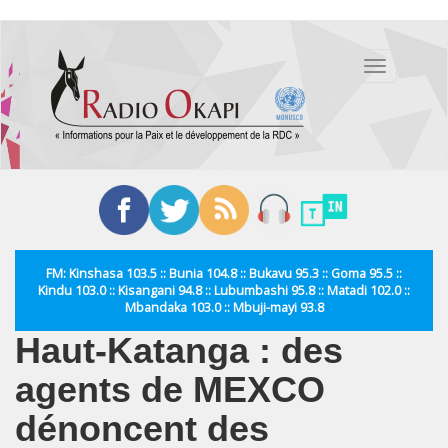
Aller
au
Toggle
contenu
navigation
principal
FM: Kinshasa 103.5 :: Bunia 104.8 :: Bukavu 95.3 :: Goma 95.5 ::
Kindu 103.0 :: Kisangani 94.8 :: Lubumbashi 95.8 :: Matadi 102.0 ::
Mbandaka 103.0 :: Mbuji-mayi 93.8
Haut-Katanga : des
agents de MEXCO
dénoncent des