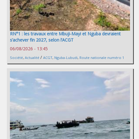
RN°1 : les travaux entre Mbuji-Mayi et Nguba devraient
s’achever fin 2027, selon l’ACGT
06/08/2026 - 13:45
/
Société
,
Actualité
ACGT
,
Nguba-Lubudi
,
Route nationale numéro 1