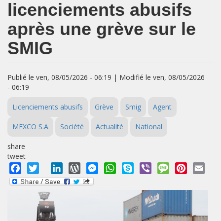
licenciements abusifs
après une grève sur le
SMIG
Publié le ven, 08/05/2026 - 06:19 | Modifié le ven, 08/05/2026
- 06:19
Licenciements abusifs
Grève
Smig
Agent
MEXCO S.A
Société
Actualité
National
share
tweet
Facebook
Twitter
LinkedIn
WordPress
Messenger
WhatsApp
Skype
Viber
Message
Pinterest
Emai