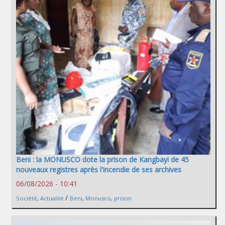
Beni : la MONUSCO dote la prison de Kangbayi de 45
nouveaux registres après l'incendie de ses archives
06/08/2026 - 10:41
/
Société
,
Actualité
Beni
,
Monusco
,
prison