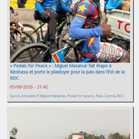
« Pedals for Peace » : Miguel Masaïsaï fait étape à
Kinshasa et porte le plaidoyer pour la paix dans l’Est de la
RDC
05/08/2026 - 21:42
/
Sport
,
Actualité
Miguel Masaisai
,
Pedal for peace
,
Paix
,
Goma
,
RDC