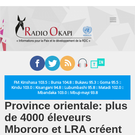
Aller
au
Toggle
contenu
navigation
principal
FM: Kinshasa 103.5 :: Bunia 104.8 :: Bukavu 95.3 :: Goma 95.5 ::
Kindu 103.0 :: Kisangani 94.8 :: Lubumbashi 95.8 :: Matadi 102.0 ::
Mbandaka 103.0 :: Mbuji-mayi 93.8
Province orientale: plus
de 4000 éleveurs
Mbororo et LRA créent