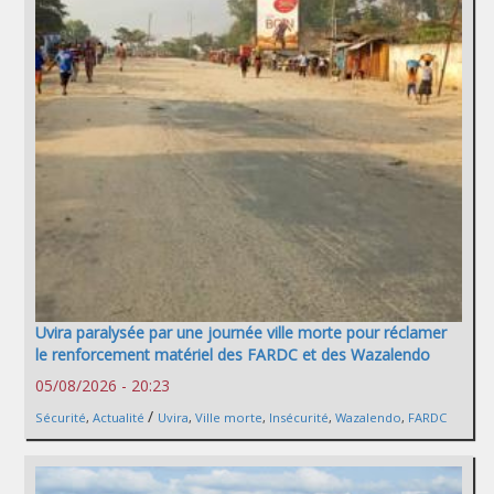
Uvira paralysée par une journée ville morte pour réclamer
le renforcement matériel des FARDC et des Wazalendo
05/08/2026 - 20:23
/
Sécurité
,
Actualité
Uvira
,
Ville morte
,
Insécurité
,
Wazalendo
,
FARDC