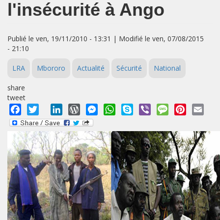
l'insécurité à Ango
Publié le ven, 19/11/2010 - 13:31 | Modifié le ven, 07/08/2015
- 21:10
LRA
Mbororo
Actualité
Sécurité
National
share
tweet
Facebook
Twitter
LinkedIn
WordPress
Messenger
WhatsApp
Skype
Viber
Message
Pinterest
Emai