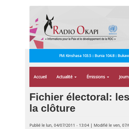
Aller
au
contenu
principal
FM: Kinshasa 103.5 :: Bunia 104.8 :: Bukavu
Accueil
Actualité
Émissions
Jour
Fichier électoral: le
la clôture
Publié le lun, 04/07/2011 - 13:04 | Modifié le ven, 07