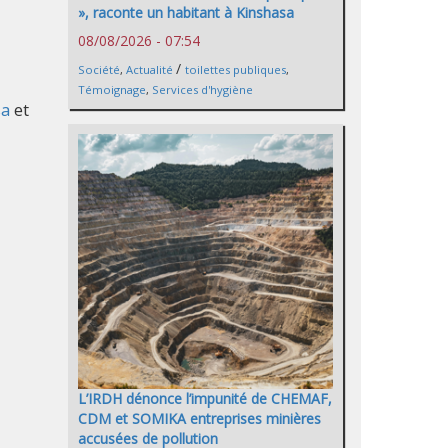
», raconte un habitant à Kinshasa
08/08/2026 - 07:54
/
Société
,
Actualité
toilettes publiques
,
Témoignage
,
Services d'hygiène
sa
et
L’IRDH dénonce l’impunité de CHEMAF,
CDM et SOMIKA entreprises minières
accusées de pollution