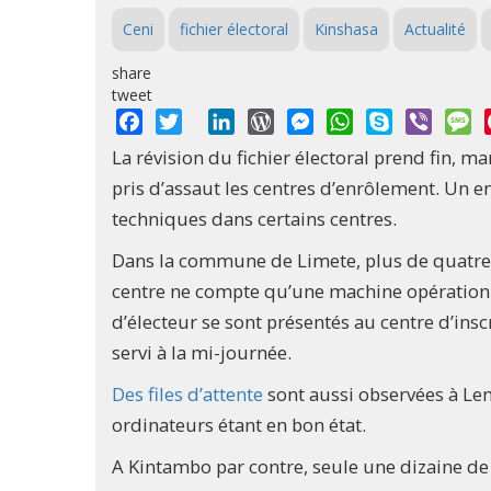
Ceni
fichier électoral
Kinshasa
Actualité
share
tweet
Facebook
Twitter
LinkedIn
WordPress
Messenger
WhatsApp
Skype
Viber
M
La révision du fichier électoral prend fin, mard
pris d’assaut les centres d’enrôlement. Un
techniques dans certains centres.
Dans la commune de Limete, plus de quatre
centre ne compte qu’une machine opérationn
d’électeur se sont présentés au centre d’insc
servi à la mi-journée.
Des files d’attente
sont aussi observées à Lem
ordinateurs étant en bon état.
A Kintambo par contre, seule une dizaine d