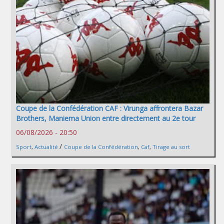
Coupe de la Confédération CAF : Virunga affrontera Bazar
Brothers, Maniema Union entre directement au 2e tour
06/08/2026 - 20:50
/
Sport
,
Actualité
Coupe de la Confédération
,
Caf
,
Tirage au sort