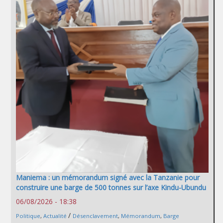
Maniema : un mémorandum signé avec la Tanzanie pour
construire une barge de 500 tonnes sur l’axe Kindu-Ubundu
06/08/2026 - 18:38
/
Politique
,
Actualité
Désenclavement
,
Mémorandum
,
Barge