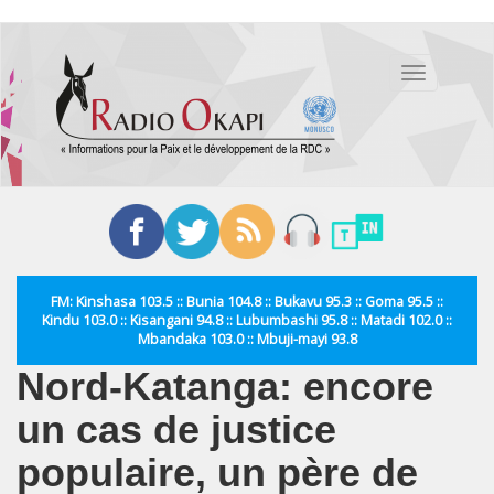
Aller
au
Toggle
contenu
navigation
principal
FM: Kinshasa 103.5 :: Bunia 104.8 :: Bukavu 95.3 :: Goma 95.5 ::
Kindu 103.0 :: Kisangani 94.8 :: Lubumbashi 95.8 :: Matadi 102.0 ::
Mbandaka 103.0 :: Mbuji-mayi 93.8
Nord-Katanga: encore
un cas de justice
populaire, un père de