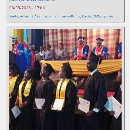
06/08/2026 - 17:04
/
Santé
,
Actualité
renforcement
,
surveillance
,
Ebola
,
OMS
,
riposte