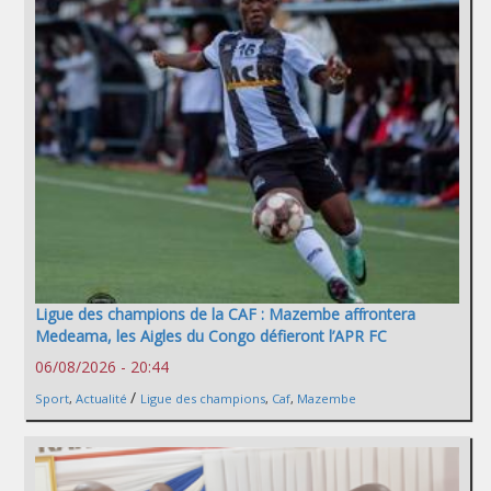
Ligue des champions de la CAF : Mazembe affrontera
Medeama, les Aigles du Congo défieront l’APR FC
06/08/2026 - 20:44
/
Sport
,
Actualité
Ligue des champions
,
Caf
,
Mazembe