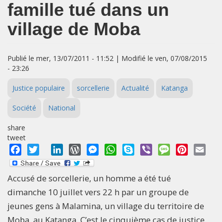
famille tué dans un
village de Moba
Publié le mer, 13/07/2011 - 11:52 | Modifié le ven, 07/08/2015
- 23:26
Justice populaire
sorcellerie
Actualité
Katanga
Société
National
share
tweet
Facebook
Twitter
LinkedIn
WordPress
Messenger
WhatsApp
Skype
Viber
Message
Pinterest
Emai
Accusé de sorcellerie, un homme a été tué
dimanche 10 juillet vers 22 h par un groupe de
jeunes gens à Malamina, un village du territoire de
Moba, au Katanga. C’est le cinquième cas de justice