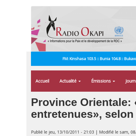
Aller
au
contenu
principal
FM: Kinshasa 103.5 :: Bunia 104.8 :: Bukavu
Accueil
Actualité
Émissions
Jour
Province Orientale:
entretenues», selo
Publié le jeu, 13/10/2011 - 21:03 | Modifié le sam, 0