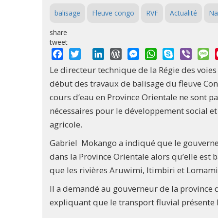
balisage
Fleuve congo
RVF
Actualité
Na
share
tweet
Facebook
Twitter
LinkedIn
WordPress
Messenger
WhatsApp
Skype
Viber
M
Le directeur technique de la Régie des voies
début des travaux de balisage du fleuve Con
cours d’eau en Province Orientale ne sont pas
nécessaires pour le développement social et
agricole.
Gabriel Mokango a indiqué que le gouverneme
dans la Province Orientale alors qu’elle est 
que les rivières Aruwimi, Itimbiri et Lomami
Il a demandé au gouverneur de la province de
expliquant que le transport fluvial présente 