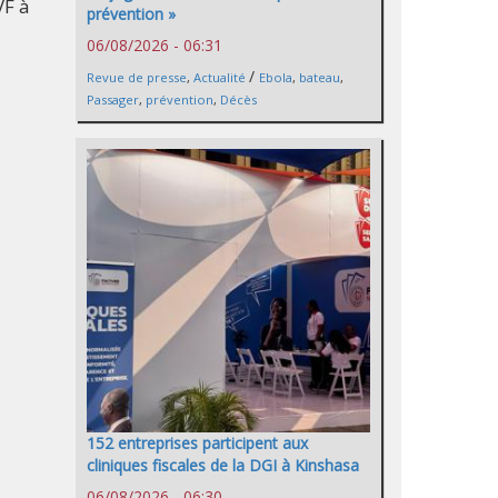
VF à
prévention »
06/08/2026 - 06:31
/
Revue de presse
,
Actualité
Ebola
,
bateau
,
Passager
,
prévention
,
Décès
152 entreprises participent aux
cliniques fiscales de la DGI à Kinshasa
06/08/2026 - 06:30