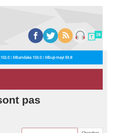
i 102.0 :: Mbandaka 103.0 :: Mbuji-mayi 93.8
sont pas
Chercher