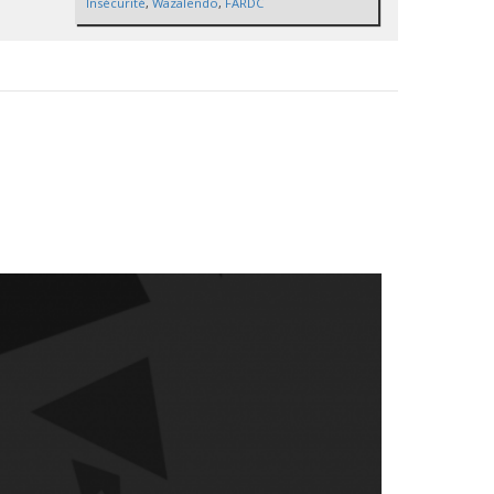
Insécurité
,
Wazalendo
,
FARDC