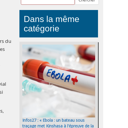
Dans la même
catégorie
ors du
des
e
ial
si
s,
Infos27 : « Ebola : un bateau sous
traçage met Kinshasa à l'épreuve de la