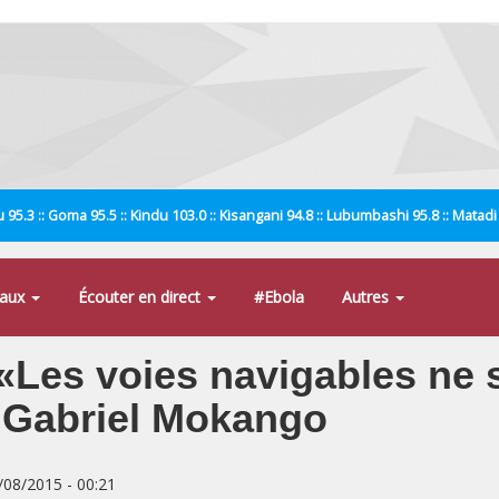
 95.3 :: Goma 95.5 :: Kindu 103.0 :: Kisangani 94.8 :: Lubumbashi 95.8 :: Matad
naux
Écouter en direct
#Ebola
Autres
 «Les voies navigables ne 
n Gabriel Mokango
8/08/2015 - 00:21