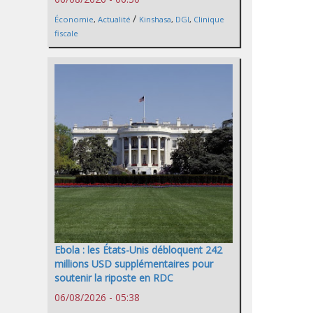
/
Économie
,
Actualité
Kinshasa
,
DGI
,
Clinique
fiscale
Ebola : les États-Unis débloquent 242
millions USD supplémentaires pour
soutenir la riposte en RDC
06/08/2026 - 05:38