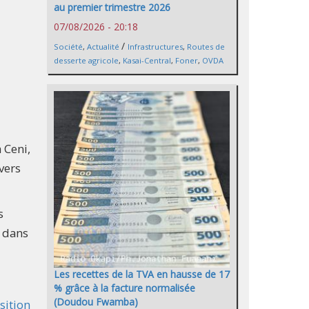
au premier trimestre 2026
07/08/2026 - 20:18
/
Société
,
Actualité
Infrastructures
,
Routes de
desserte agricole
,
Kasai-Central
,
Foner
,
OVDA
 Ceni,
vers
s
s dans
Les recettes de la TVA en hausse de 17
% grâce à la facture normalisée
(Doudou Fwamba)
sition