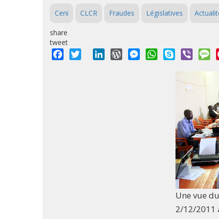
Ceni
CLCR
Fraudes
Législatives
Actualit
share
tweet
Facebook
Twitter
LinkedIn
WordPress
Messenger
WhatsApp
Skype
Viber
M
Une vue du 
2/12/2011 à