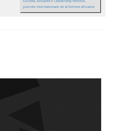
/
Société
,
Actualité
Leadership féminin
,
journée internationale de la femme africaine