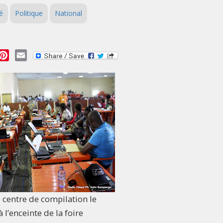
é
Politique
National
essage
Pinterest
Email
centre de compilation le
 l’enceinte de la foire