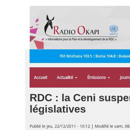
Aller
au
contenu
principal
FM: Kinshasa 103.5 :: Bunia 104.8 :: Bukavu
Accueil
Actualité
Émissions
Jour
RDC : la Ceni suspe
législatives
Publié le jeu, 22/12/2011 - 10:12 | Modifié le sam, 0