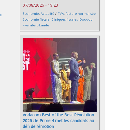
07/08/2026 - 19:23
/
hi
Économie
,
Actualité
TVA
,
facture normalisée
,
Economie fiscale
,
Cliniques fiscales
,
Doudou
Fwamba Likunde
Vodacom Best of the Best Révolution
2026 : le Prime 4 met les candidats au
défi de l’émotion