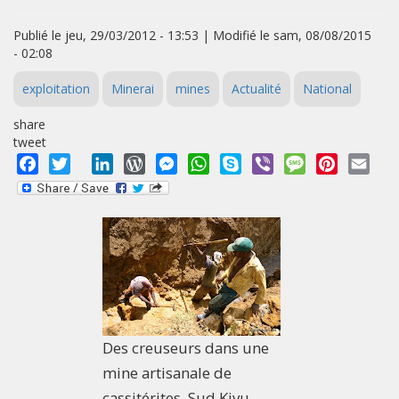
Publié le jeu, 29/03/2012 - 13:53 | Modifié le sam, 08/08/2015
- 02:08
exploitation
Minerai
mines
Actualité
National
share
tweet
Facebook
Twitter
LinkedIn
WordPress
Messenger
WhatsApp
Skype
Viber
Message
Pinterest
Emai
Des creuseurs dans une
mine artisanale de
cassitérites, Sud Kivu,