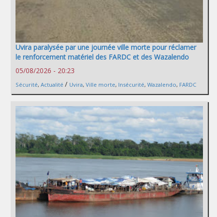
Uvira paralysée par une journée ville morte pour réclamer
le renforcement matériel des FARDC et des Wazalendo
05/08/2026 - 20:23
/
Sécurité
,
Actualité
Uvira
,
Ville morte
,
Insécurité
,
Wazalendo
,
FARDC