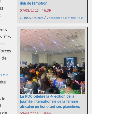
s
défi de l’émotion
Ils
07/08/2026 - 16:39
t
/
Culture
,
Actualité
Vodacom best of the Best
nts
s. Ces
nsi
Forces
e de
p de
été
La RDC célèbre la 4ᵉ édition de la
 le
Journée internationale de la femme
l
africaine en honorant ses pionnières
s de
07/08/2026 - 15:36