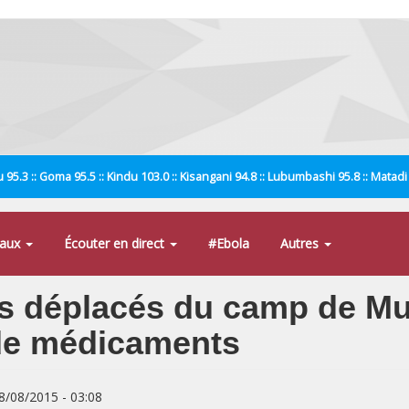
 95.3 :: Goma 95.5 :: Kindu 103.0 :: Kisangani 94.8 :: Lubumbashi 95.8 :: Matad
naux
Écouter en direct
#Ebola
Autres
ts déplacés du camp de Mu
de médicaments
08/08/2015 - 03:08