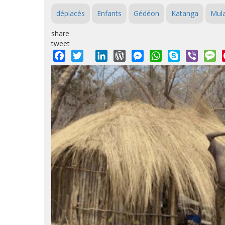
déplacés
Enfants
Gédéon
Katanga
Mula
share
tweet
Facebook
Twitter
LinkedIn
WordPress
Messenger
WhatsApp
Skype
Viber
M