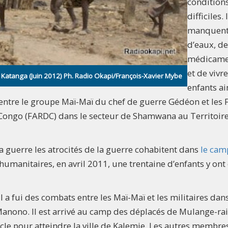
condition
difficiles. 
manquen
d’eaux, de
médicame
et de vivre
u Katanga (Juin 2012) Ph. Radio Okapi/François-Xavier Mybe
enfants ai
 entre le groupe Maï-Maï du chef de guerre Gédéon et les 
ongo (FARDC) dans le secteur de Shamwana au Territoir
a guerre les atrocités de la guerre cohabitent dans
le cam
humanitaires, en avril 2011, une trentaine d’enfants y ont 
l a fui des combats entre les Maï-Maï et les militaires dans
Manono. Il est arrivé au camp des déplacés de Mulange-rai
le pour atteindre la ville de Kalemie. Les autres membre