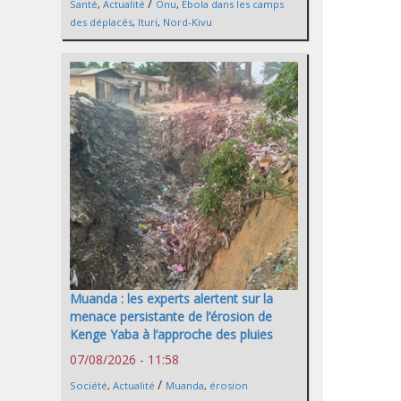
/
Santé
,
Actualité
Onu
,
Ebola dans les camps
des déplacés
,
Ituri
,
Nord-Kivu
Muanda : les experts alertent sur la
menace persistante de l’érosion de
Kenge Yaba à l’approche des pluies
07/08/2026 - 11:58
/
Société
,
Actualité
Muanda
,
érosion