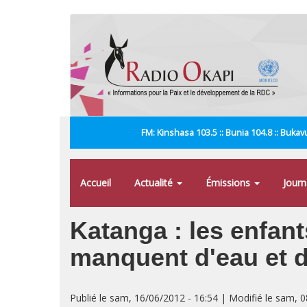
Aller
au
contenu
principal
FM: Kinshasa 103.5 :: Bunia 104.8 :: Bukavu
Accueil
Actualité
Émissions
Jour
Katanga : les enfan
manquent d'eau et 
Publié le sam, 16/06/2012 - 16:54 | Modifié le sam, 