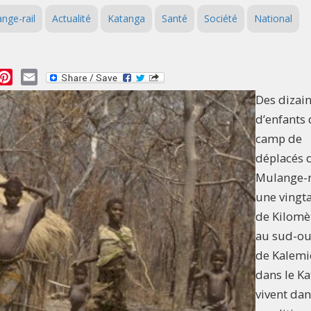
nge-rail
Actualité
Katanga
Santé
Société
National
essage
Pinterest
Email
Des dizai
d’enfants
camp de
déplacés 
Mulange-r
une vingt
de Kilomè
au sud-ou
de Kalemi
dans le K
vivent dan