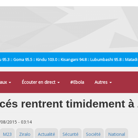
 95.3 :: Goma 95.5 :: Kindu 103.0 :: Kisangani 94.8 :: Lubumbashi 95.8 :: Matad
naux
Écouter en direct
#Ebola
Autres
cés rentrent timidement à 
8/08/2015 - 03:14
M23
Ziralo
Actualité
Sécurité
Société
National