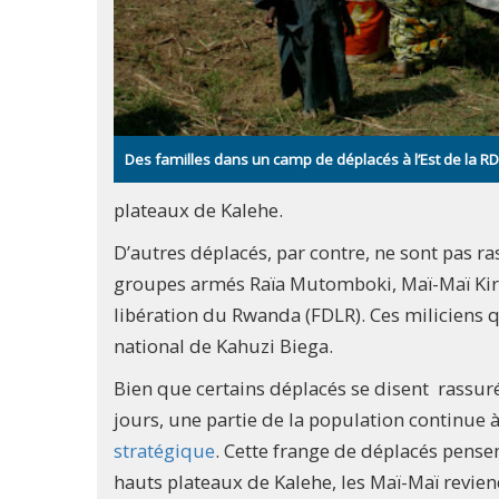
Des familles dans un camp de déplacés à l’Est de la 
plateaux de Kalehe.
D’autres déplacés, par contre, ne sont pas ra
groupes armés Raïa Mutomboki, Maï-Maï Kiri
libération du Rwanda (FDLR). Ces miliciens qu
national de Kahuzi Biega.
Bien que certains déplacés se disent rassur
jours, une partie de la population continue à
stratégique
. Cette frange de déplacés pense
hauts plateaux de Kalehe, les Maï-Maï revien