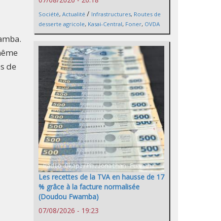
/
Société
,
Actualité
Infrastructures
,
Routes de
desserte agricole
,
Kasai-Central
,
Foner
,
OVDA
wamba.
 même
es de
Les recettes de la TVA en hausse de 17
% grâce à la facture normalisée
(Doudou Fwamba)
07/08/2026 - 19:23