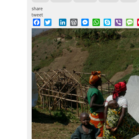
share
tweet
Facebook
Twitter
LinkedIn
WordPress
Messenger
WhatsApp
Skype
Viber
M