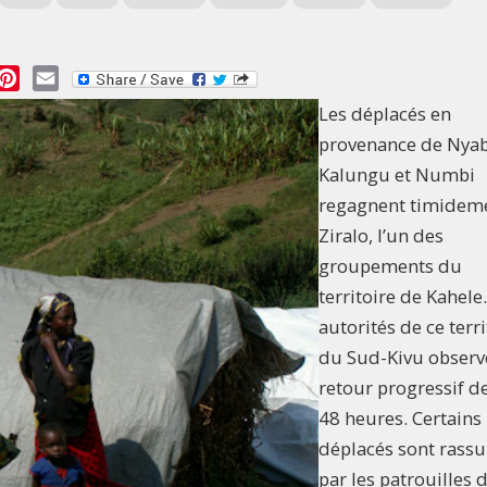
essage
Pinterest
Email
Les déplacés en
provenance de Nya
Kalungu et Numbi
regagnent timidem
Ziralo, l’un des
groupements du
territoire de Kahele
autorités de ce terri
du Sud-Kivu observ
retour progressif d
48 heures. Certains
déplacés sont rassu
par les patrouilles 