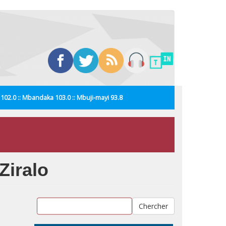
i 102.0 :: Mbandaka 103.0 :: Mbuji-mayi 93.8
Ziralo
Chercher