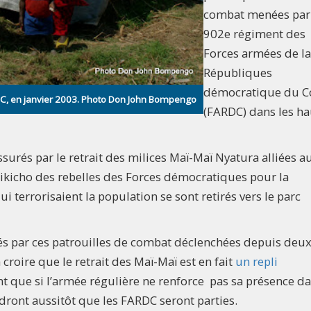
combat menées par 
902e régiment des
Forces armées de la
Républiques
démocratique du 
RDC, en janvier 2003. Photo Don John Bompengo
(FARDC) dans les ha
ssurés par le retrait des milices Maï-Maï Nyatura alliées a
kicho des rebelles des Forces démocratiques pour la
i terrorisaient la population se sont retirés vers le parc
és par ces patrouilles de combat déclenchées depuis deu
 croire que le retrait des Maï-Maï est en fait
un repli
nt que si l’armée régulière ne renforce pas sa présence da
dront aussitôt que les FARDC seront parties.