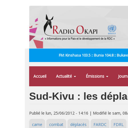
Aller
au
contenu
principal
FM: Kinshasa 103.5 :: Bunia 104.8 :: Bukavu
Accueil
Actualité
Émissions
Jour
Sud-Kivu : les dépla
Publié le lun, 25/06/2012 - 14:16 | Modifié le sam, 0
came
combat
déplacés
FARDC
FDRL