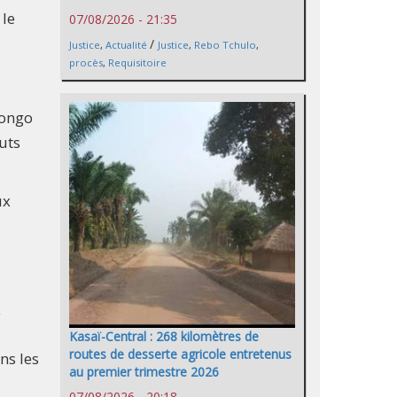
le
07/08/2026 - 21:35
/
Justice
,
Actualité
Justice
,
Rebo Tchulo
,
procès
,
Requisitoire
Congo
uts
ux
x
Kasaï-Central : 268 kilomètres de
routes de desserte agricole entretenus
ns les
au premier trimestre 2026
07/08/2026 - 20:18