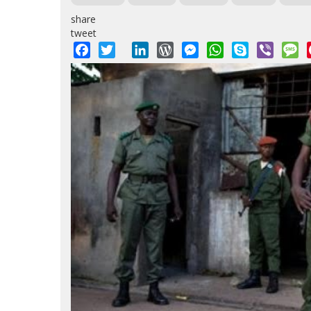
share
tweet
Facebook
Twitter
LinkedIn
WordPress
Messenger
WhatsApp
Skype
Viber
M