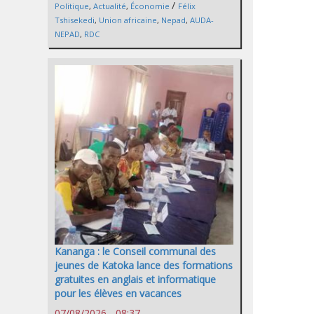
/
Politique
,
Actualité
,
Économie
Félix
Tshisekedi
,
Union africaine
,
Nepad
,
AUDA-
NEPAD
,
RDC
Kananga : le Conseil communal des
jeunes de Katoka lance des formations
gratuites en anglais et informatique
pour les élèves en vacances
07/08/2026 - 08:37