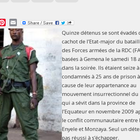
essage
Pinterest
Email
Quinze détenus se sont évadés
cachot de l’Etat-major du batail
des Forces armées de la RDC (F
basées à Gemena le samedi 18 
dans la soirée. Ils étaient seize à
condamnés à 25 ans de prison à
cause de leur appartenance au
mouvement insurrectionnel du
qui a sévit dans la province de
l’Equateur en novembre 2009 a
le conflit communautaire entre 
Enyele et Monzaya. Seul un déte
pas réussi à s’échapper.