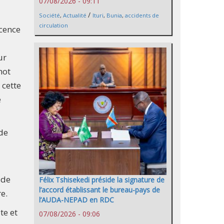
07/08/2026 - 09:11
/
Société
,
Actualité
Ituri
,
Bunia
,
accidents de
circulation
scence
ur
hot
 cette
e
 de
 de
Félix Tshisekedi préside la signature de
l’accord établissant le bureau-pays de
e.
l’AUDA-NEPAD en RDC
te et
07/08/2026 - 09:06