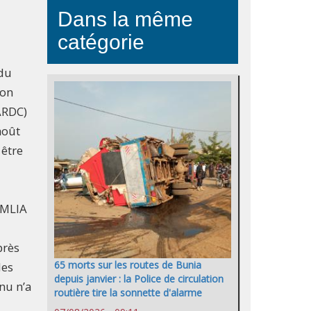
Dans la même
catégorie
 du
lon
ARDC)
août
 être
 MLIA
près
65 morts sur les routes de Bunia
les
depuis janvier : la Police de circulation
nu n’a
routière tire la sonnette d'alarme