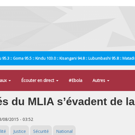
 95.3 :: Goma 95.5 :: Kindu 103.0 :: Kisangani 94.8 :: Lubumbashi 95.8 :: Matad
naux
Écouter en direct
#Ebola
Autres
s du MLIA s’évadent de la
8/08/2015 - 03:52
lité
Justice
Sécurité
National