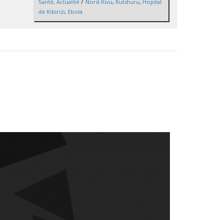
/
Santé
,
Actualité
Nord-Kivu
,
Rutshuru
,
Hopital
de Kibirizi
,
Ebola