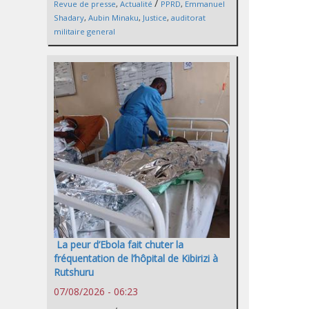
/
Revue de presse
,
Actualité
PPRD
,
Emmanuel
Shadary
,
Aubin Minaku
,
Justice
,
auditorat
militaire general
La peur d’Ebola fait chuter la
fréquentation de l’hôpital de Kibirizi à
Rutshuru
07/08/2026 - 06:23