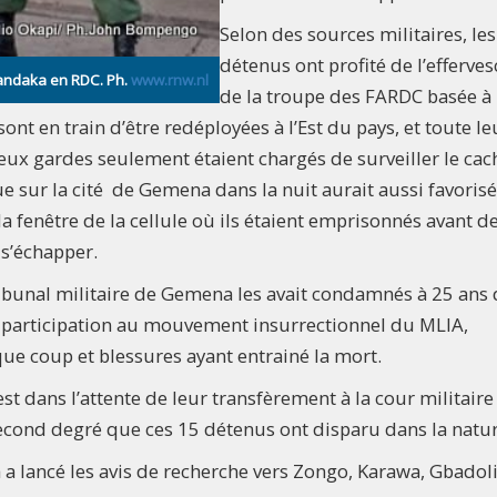
Selon des sources militaires, les
détenus ont profité de l’efferve
bandaka en RDC. Ph.
www.rnw.nl
de la troupe des FARDC basée à
ont en train d’être redéployées à l’Est du pays, et toute le
Deux gardes seulement étaient chargés de surveiller le cac
e sur la cité de Gemena dans la nuit aurait aussi favorisé
a fenêtre de la cellule où ils étaient emprisonnés avant d
 s’échapper.
tribunal militaire de Gemena les avait condamnés à 25 ans
 participation au mouvement insurrectionnel du MLIA,
que coup et blessures ayant entrainé la mort.
est dans l’attente de leur transfèrement à la cour militaire
econd degré que ces 15 détenus ont disparu dans la natur
a lancé les avis de recherche vers Zongo, Karawa, Gbadoli