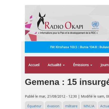
Aller
au
contenu
principal
FM: Kinshasa 103.5 :: Bunia 104.8 :: Bukavu
Accueil
Actualité
Émissions
Jour
Gemena : 15 insurgé
Publié le mar, 21/08/2012 - 12:30 | Modifié le sam, 0
Équateur
évasion
militaire
MNLIA
Actua