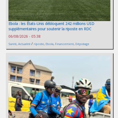
Ebola : les États-Unis débloquent 242 millions USD
supplémentaires pour soutenir la riposte en RDC
06/08/2026 - 05:38
/
Santé
,
Actualité
riposte
,
Ebola
,
Financement
,
Dépistage