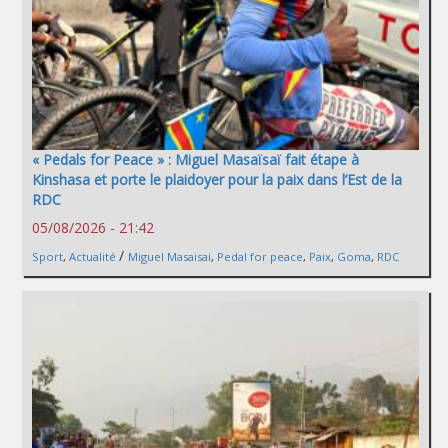
« Pedals for Peace » : Miguel Masaïsaï fait étape à
Kinshasa et porte le plaidoyer pour la paix dans l’Est de la
RDC
05/08/2026 - 21:42
/
Sport
,
Actualité
Miguel Masaisai
,
Pedal for peace
,
Paix
,
Goma
,
RDC