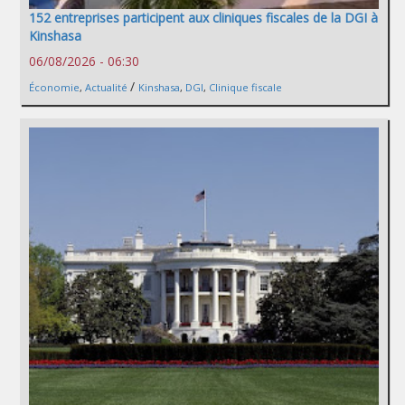
152 entreprises participent aux cliniques fiscales de la DGI à
Kinshasa
06/08/2026 - 06:30
/
Économie
,
Actualité
Kinshasa
,
DGI
,
Clinique fiscale