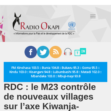
Aller
au
Toggle
contenu
navigation
principal
FM: Kinshasa 103.5 :: Bunia 104.8 :: Bukavu 95.3 :: Goma 95.5 ::
Kindu 103.0 :: Kisangani 94.8 :: Lubumbashi 95.8 :: Matadi 102.0 ::
Mbandaka 103.0 :: Mbuji-mayi 93.8
RDC : le M23 contrôle
de nouveaux villages
sur l’axe Kiwanja-