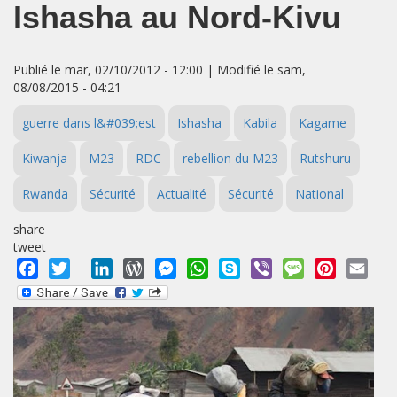
Ishasha au Nord-Kivu
Publié le mar, 02/10/2012 - 12:00 | Modifié le sam,
08/08/2015 - 04:21
guerre dans l&#039;est
Ishasha
Kabila
Kagame
Kiwanja
M23
RDC
rebellion du M23
Rutshuru
Rwanda
Sécurité
Actualité
Sécurité
National
share
tweet
Facebook
Twitter
LinkedIn
WordPress
Messenger
WhatsApp
Skype
Viber
Message
Pinterest
Emai