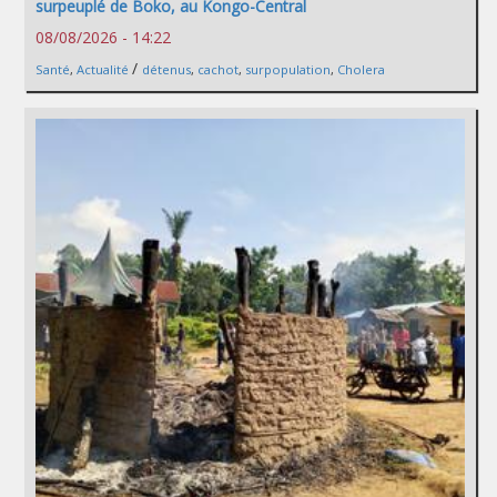
surpeuplé de Boko, au Kongo-Central
08/08/2026 - 14:22
/
Santé
,
Actualité
détenus
,
cachot
,
surpopulation
,
Cholera