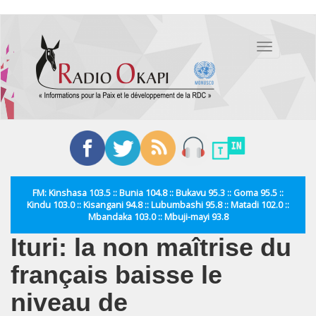
Aller
au
Toggle
contenu
navigation
principal
FM: Kinshasa 103.5 :: Bunia 104.8 :: Bukavu 95.3 :: Goma 95.5 ::
Kindu 103.0 :: Kisangani 94.8 :: Lubumbashi 95.8 :: Matadi 102.0 ::
Mbandaka 103.0 :: Mbuji-mayi 93.8
Ituri: la non maîtrise du
français baisse le
niveau de