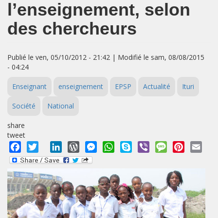
l’enseignement, selon
des chercheurs
Publié le ven, 05/10/2012 - 21:42 | Modifié le sam, 08/08/2015
- 04:24
Enseignant
enseignement
EPSP
Actualité
Ituri
Société
National
share
tweet
Facebook
Twitter
LinkedIn
WordPress
Messenger
WhatsApp
Skype
Viber
Message
Pinterest
Emai