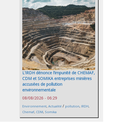
L’IRDH dénonce l’impunité de CHEMAF,
CDM et SOMIKA entreprises minières
accusées de pollution
environnementale
08/08/2026 - 06:29
/
Environnement
,
Actualité
pollution
,
IRDH
,
Chemaf
,
CDM
,
Somika