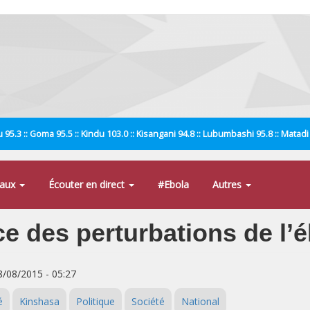
 95.3 :: Goma 95.5 :: Kindu 103.0 :: Kisangani 94.8 :: Lubumbashi 95.8 :: Matad
naux
Écouter en direct
#Ebola
Autres
 des perturbations de l’él
8/08/2015 - 05:27
é
Kinshasa
Politique
Société
National