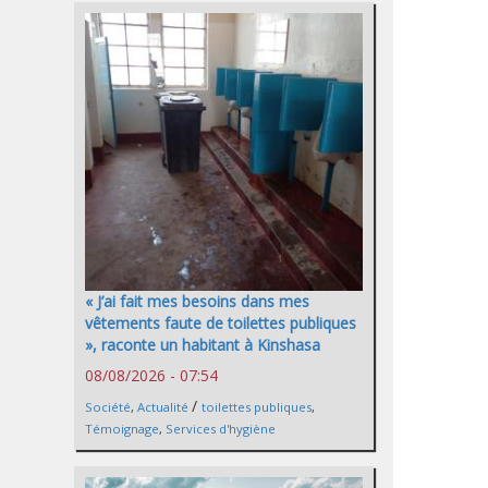
« J’ai fait mes besoins dans mes
vêtements faute de toilettes publiques
», raconte un habitant à Kinshasa
08/08/2026 - 07:54
/
Société
,
Actualité
toilettes publiques
,
Témoignage
,
Services d'hygiène