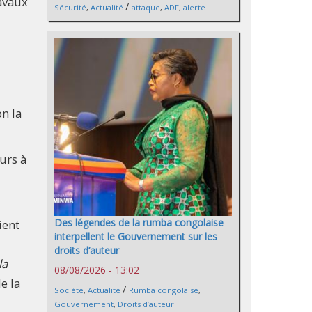
ravaux
/
Sécurité
,
Actualité
attaque
,
ADF
,
alerte
n la
ours à
Des légendes de la rumba congolaise
ient
interpellent le Gouvernement sur les
droits d’auteur
la
08/08/2026 - 13:02
e la
/
Société
,
Actualité
Rumba congolaise
,
Gouvernement
,
Droits d’auteur