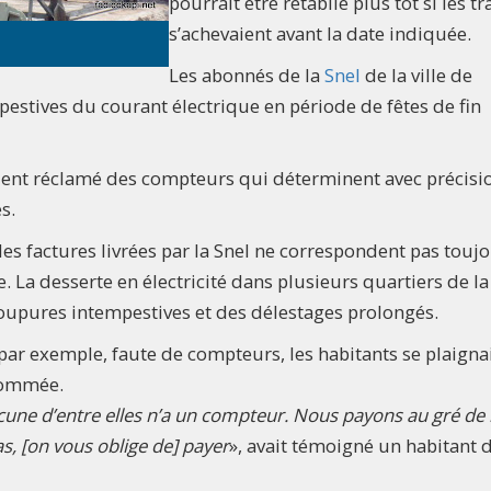
pourrait être rétablie plus tôt si les t
s’achevaient avant la date indiquée.
Les abonnés de la
Snel
de la ville de
estives du courant électrique en période de fêtes de fin
ient réclamé des compteurs qui déterminent avec précisio
s.
 les factures livrées par la Snel ne correspondent pas touj
ie. La desserte en électricité dans plusieurs quartiers de la
oupures intempestives et des délestages prolongés.
par exemple, faute de compteurs, les habitants se plaigna
nsommée.
cune d’entre elles n’a un compteur. Nous payons au gré de 
as, [on vous oblige de] payer
», avait témoigné un habitant d