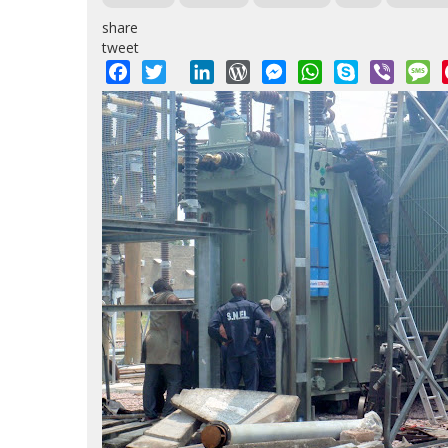
share
tweet
Facebook
Twitter
LinkedIn
WordPress
Messenger
WhatsApp
Skype
Viber
M