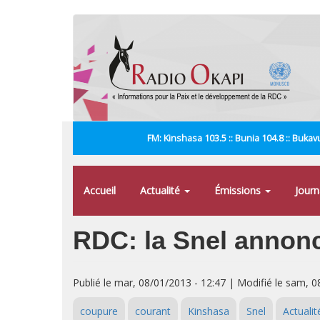
Aller
au
contenu
principal
FM: Kinshasa 103.5 :: Bunia 104.8 :: Bukavu
Accueil
Actualité
Émissions
Jour
RDC: la Snel annonce
Publié le mar, 08/01/2013 - 12:47 | Modifié le sam, 0
coupure
courant
Kinshasa
Snel
Actualit