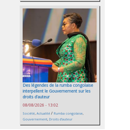
Des légendes de la rumba congolaise
interpellent le Gouvernement sur les
droits d’auteur
08/08/2026 - 13:02
/
Société
,
Actualité
Rumba congolaise
,
Gouvernement
,
Droits d’auteur