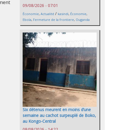
ement
09/08/2026 - 07:01
/
Économie
,
Actualité
kasindi
,
Économie
,
Ebola
,
Fermeture de la frontiere
,
Ouganda
Six détenus meurent en moins d’une
semaine au cachot surpeuplé de Boko,
au Kongo-Central
08/08/2026 - 14:22