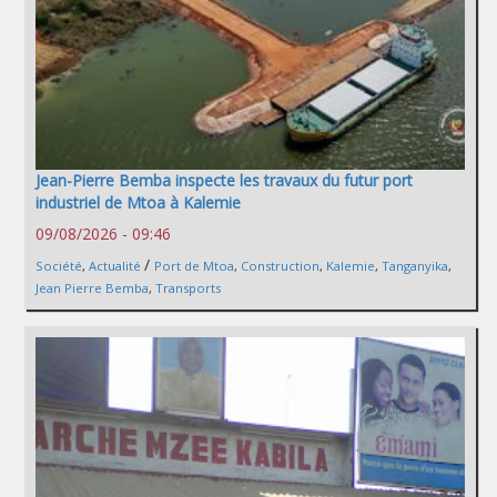
Jean-Pierre Bemba inspecte les travaux du futur port
industriel de Mtoa à Kalemie
09/08/2026 - 09:46
/
Société
,
Actualité
Port de Mtoa
,
Construction
,
Kalemie
,
Tanganyika
,
Jean Pierre Bemba
,
Transports