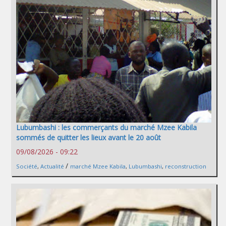
Lubumbashi : les commerçants du marché Mzee Kabila
sommés de quitter les lieux avant le 20 août
09/08/2026 - 09:22
/
Société
,
Actualité
marché Mzee Kabila
,
Lubumbashi
,
reconstruction