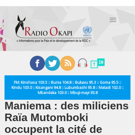
Aller
au
Toggle
contenu
navigation
principal
FM: Kinshasa 103.5 :: Bunia 104.8 :: Bukavu 95.3 :: Goma 95.5 ::
Kindu 103.0 :: Kisangani 94.8 :: Lubumbashi 95.8 :: Matadi 102.0 ::
Mbandaka 103.0 :: Mbuji-mayi 93.8
Maniema : des miliciens
Raïa Mutomboki
occupent la cité de