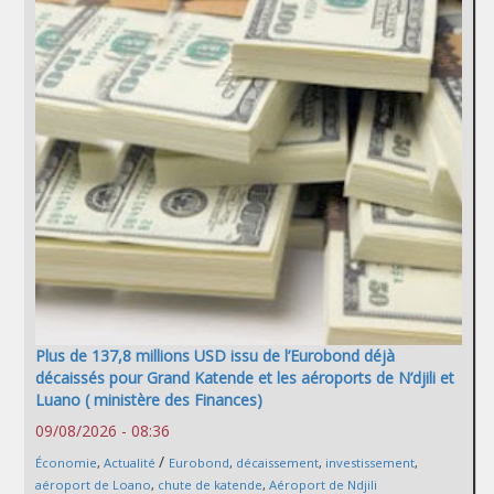
Plus de 137,8 millions USD issu de l’Eurobond déjà
décaissés pour Grand Katende et les aéroports de N’djili et
Luano ( ministère des Finances)
09/08/2026 - 08:36
/
Économie
,
Actualité
Eurobond
,
décaissement
,
investissement
,
aéroport de Loano
,
chute de katende
,
Aéroport de Ndjili