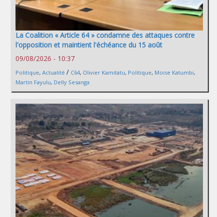
La Coalition « Article 64 » condamne des attaques contre
l'opposition et maintient l'échéance du 15 août
09/08/2026 - 10:37
/
Politique
,
Actualité
C64
,
Olivier Kamitatu
,
Politique
,
Moise Katumbi
,
Martin Fayulu
,
Delly Sesanga