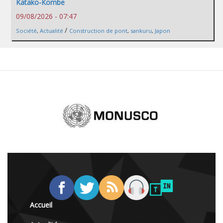
Katako-Kombe
09/08/2026 - 07:47
/
Société
,
Actualité
Construction de pont
,
sankuru
,
Japon
Accueil