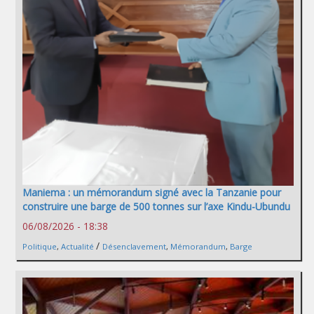
Maniema : un mémorandum signé avec la Tanzanie pour
construire une barge de 500 tonnes sur l’axe Kindu-Ubundu
06/08/2026 - 18:38
/
Politique
,
Actualité
Désenclavement
,
Mémorandum
,
Barge