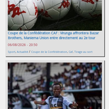
Coupe de la Confédération CAF : Virunga affrontera Bazar
Brothers, Maniema Union entre directement au 2e tour
06/08/2026 - 20:50
/
Sport
,
Actualité
Coupe de la Confédération
,
Caf
,
Tirage au sort