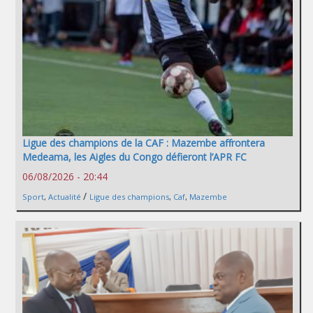
Ligue des champions de la CAF : Mazembe affrontera
Medeama, les Aigles du Congo défieront l’APR FC
06/08/2026 - 20:44
/
Sport
,
Actualité
Ligue des champions
,
Caf
,
Mazembe