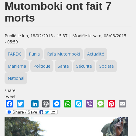
Mutomboki ont fait 7
morts
Publié le lun, 18/02/2013 - 15:37 | Modifié le sam, 08/08/2015
- 05:59
FARDC
Punia
Raïa Mutomboki
Actualité
Maniema
Politique
Santé
Sécurité
Société
National
share
tweet
Facebook
Twitter
LinkedIn
WordPress
Messenger
WhatsApp
Skype
Viber
Message
Pinterest
Emai