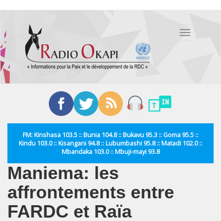
Aller
au
Toggle
contenu
navigation
principal
FM: Kinshasa 103.5 :: Bunia 104.8 :: Bukavu 95.3 :: Goma 95.5 ::
Kindu 103.0 :: Kisangani 94.8 :: Lubumbashi 95.8 :: Matadi 102.0 ::
Mbandaka 103.0 :: Mbuji-mayi 93.8
Maniema: les
affrontements entre
FARDC et Raïa