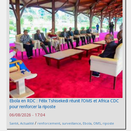
Ebola en RDC : Félix Tshisekedi réunit l’OMS et Africa CDC
pour renforcer la riposte
06/08/2026 - 17:04
/
Santé
,
Actualité
renforcement
,
surveillance
,
Ebola
,
OMS
,
riposte