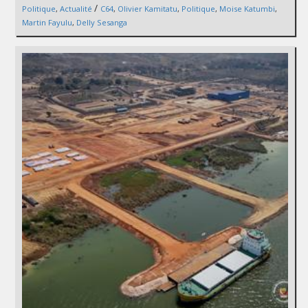
/
Politique
,
Actualité
C64
,
Olivier Kamitatu
,
Politique
,
Moise Katumbi
,
Martin Fayulu
,
Delly Sesanga