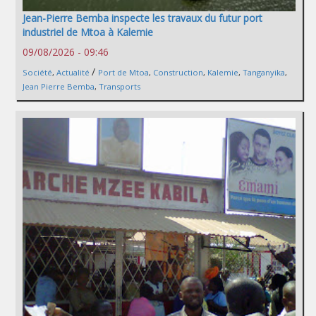
Jean-Pierre Bemba inspecte les travaux du futur port
industriel de Mtoa à Kalemie
09/08/2026 - 09:46
/
Société
,
Actualité
Port de Mtoa
,
Construction
,
Kalemie
,
Tanganyika
,
Jean Pierre Bemba
,
Transports