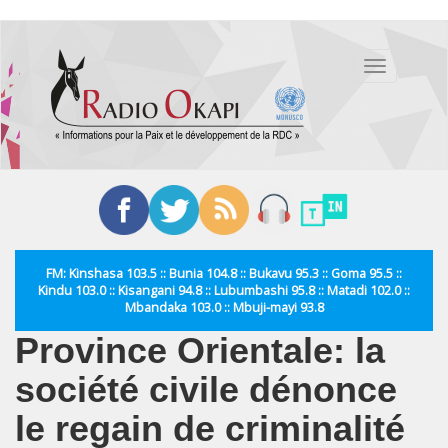
Aller
au
Toggle
contenu
navigation
principal
FM: Kinshasa 103.5 :: Bunia 104.8 :: Bukavu 95.3 :: Goma 95.5 ::
Kindu 103.0 :: Kisangani 94.8 :: Lubumbashi 95.8 :: Matadi 102.0 ::
Mbandaka 103.0 :: Mbuji-mayi 93.8
Province Orientale: la
société civile dénonce
le regain de criminalité