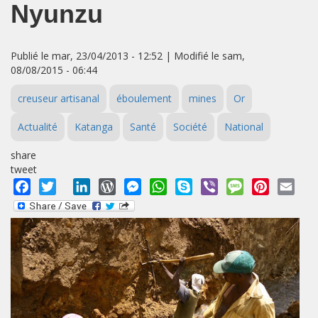
Nyunzu
Publié le mar, 23/04/2013 - 12:52 | Modifié le sam,
08/08/2015 - 06:44
creuseur artisanal
éboulement
mines
Or
Actualité
Katanga
Santé
Société
National
share
tweet
Facebook
Twitter
LinkedIn
WordPress
Messenger
WhatsApp
Skype
Viber
Message
Pinterest
Emai