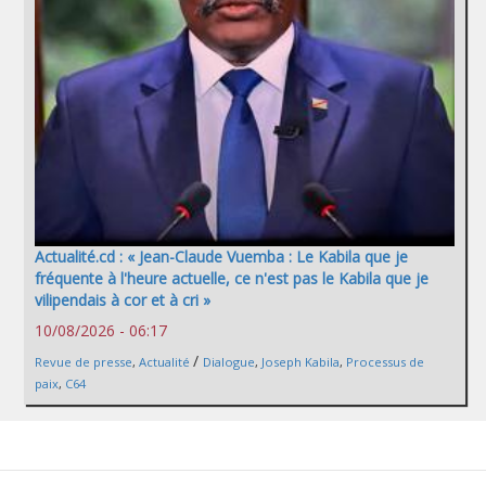
Actualité.cd : « Jean-Claude Vuemba : Le Kabila que je
fréquente à l'heure actuelle, ce n'est pas le Kabila que je
vilipendais à cor et à cri »
10/08/2026 - 06:17
/
Revue de presse
,
Actualité
Dialogue
,
Joseph Kabila
,
Processus de
paix
,
C64