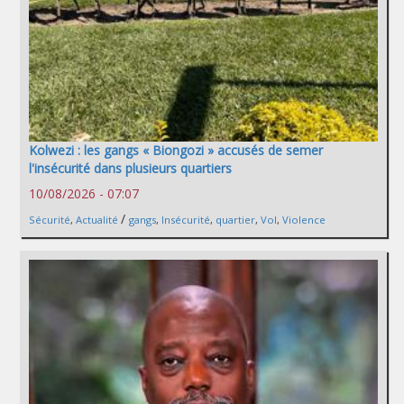
Kolwezi : les gangs « Biongozi » accusés de semer
l'insécurité dans plusieurs quartiers
10/08/2026 - 07:07
/
Sécurité
,
Actualité
gangs
,
Insécurité
,
quartier
,
Vol
,
Violence