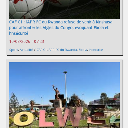
CAF C1 : l’APR FC du Rwanda refuse de venir à Kinshasa
pour affronter les Aigles du Congo, évoquant Ebola et
l’insécurité
10/08/2026 - 07:23
/
Sport
,
Actualité
CAF C1
,
APR FC du Rwanda
,
Ebola
,
Insecuité