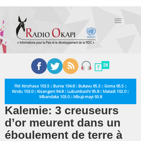
Aller
au
Toggle
contenu
navigation
principal
FM: Kinshasa 103.5 :: Bunia 104.8 :: Bukavu 95.3 :: Goma 95.5 ::
Kindu 103.0 :: Kisangani 94.8 :: Lubumbashi 95.8 :: Matadi 102.0 ::
Mbandaka 103.0 :: Mbuji-mayi 93.8
Kalemie: 3 creuseurs
d’or meurent dans un
éboulement de terre à