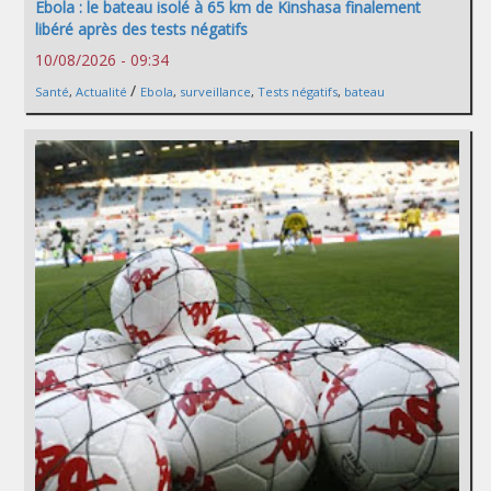
Ebola : le bateau isolé à 65 km de Kinshasa finalement
libéré après des tests négatifs
10/08/2026 - 09:34
/
Santé
,
Actualité
Ebola
,
surveillance
,
Tests négatifs
,
bateau