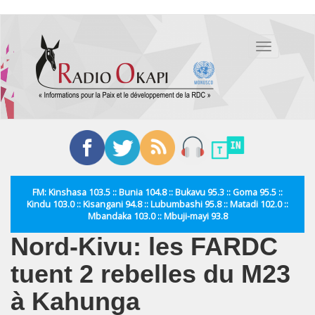
Aller
au
Toggle
contenu
navigation
principal
FM: Kinshasa 103.5 :: Bunia 104.8 :: Bukavu 95.3 :: Goma 95.5 ::
Kindu 103.0 :: Kisangani 94.8 :: Lubumbashi 95.8 :: Matadi 102.0 ::
Mbandaka 103.0 :: Mbuji-mayi 93.8
Nord-Kivu: les FARDC
tuent 2 rebelles du M23
à Kahunga