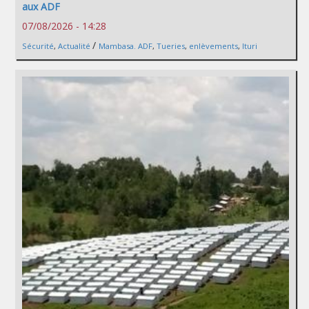
aux ADF
07/08/2026 - 14:28
/
Sécurité
,
Actualité
Mambasa. ADF
,
Tueries
,
enlèvements
,
Ituri