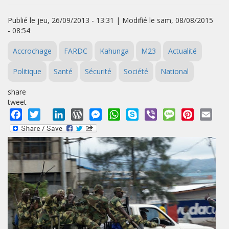
Publié le jeu, 26/09/2013 - 13:31 | Modifié le sam, 08/08/2015
- 08:54
Accrochage
FARDC
Kahunga
M23
Actualité
Politique
Santé
Sécurité
Société
National
share
tweet
Facebook
Twitter
LinkedIn
WordPress
Messenger
WhatsApp
Skype
Viber
Message
Pinterest
Emai