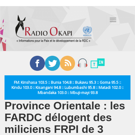
Aller
au
Toggle
contenu
navigation
principal
FM: Kinshasa 103.5 :: Bunia 104.8 :: Bukavu 95.3 :: Goma 95.5 ::
Kindu 103.0 :: Kisangani 94.8 :: Lubumbashi 95.8 :: Matadi 102.0 ::
Mbandaka 103.0 :: Mbuji-mayi 93.8
Province Orientale : les
FARDC délogent des
miliciens FRPI de 3