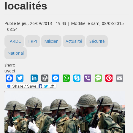
localités
Publié le jeu, 26/09/2013 - 19:43 | Modifié le sam, 08/08/2015
- 08:54
FARDC
FRPI
Milicien
Actualité
Sécurité
National
share
tweet
Facebook
Twitter
LinkedIn
WordPress
Messenger
WhatsApp
Skype
Viber
Message
Pinterest
Emai