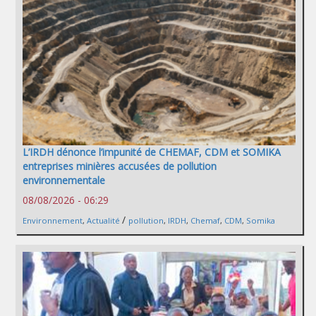
L’IRDH dénonce l’impunité de CHEMAF, CDM et SOMIKA
entreprises minières accusées de pollution
environnementale
08/08/2026 - 06:29
/
Environnement
,
Actualité
pollution
,
IRDH
,
Chemaf
,
CDM
,
Somika