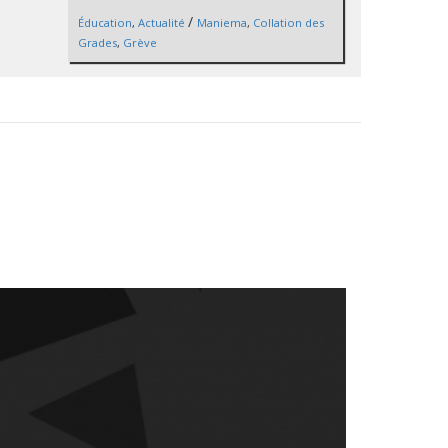
/
Éducation
,
Actualité
Maniema
,
Collation des
Grades
,
Grève