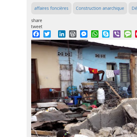
affaires foncières
Construction anarchique
Dé
share
tweet
Facebook
Twitter
LinkedIn
WordPress
Messenger
WhatsApp
Skype
Viber
M