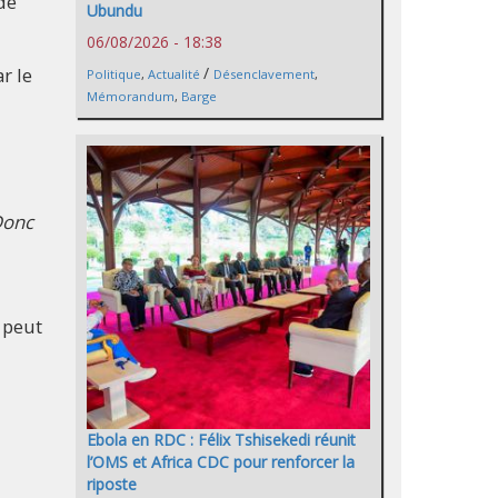
de
Ubundu
06/08/2026 - 18:38
/
r le
Politique
,
Actualité
Désenclavement
,
Mémorandum
,
Barge
 Donc
 peut
Ebola en RDC : Félix Tshisekedi réunit
l’OMS et Africa CDC pour renforcer la
riposte