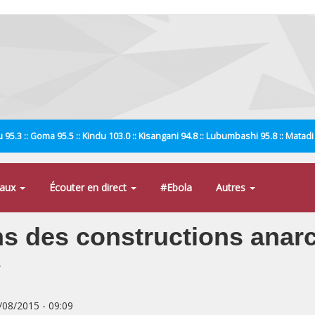
 95.3 :: Goma 95.5 :: Kindu 103.0 :: Kisangani 94.8 :: Lubumbashi 95.8 :: Matad
naux
Écouter en direct
#Ebola
Autres
ns des constructions anarc
»
8/08/2015 - 09:09