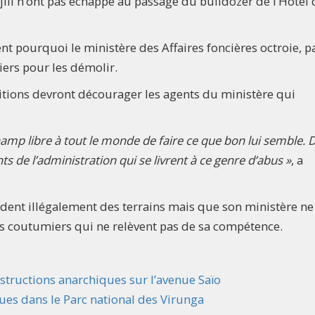
’djili n’ont pas échappé au passage du bulldozer de l’Hôtel 
nt pourquoi le ministère des Affaires foncières octroie, pa
liers pour les démolir.
itions devront décourager les agents du ministère qui
champ libre à tout le monde de faire ce que bon lui semble.
s de l’administration qui se livrent à ce genre d’abus »
, a
endent illégalement des terrains mais que son ministère ne
efs coutumiers qui ne relèvent pas de sa compétence.
constructions anarchiques sur l’avenue Saïo
ues dans le Parc national des Virunga