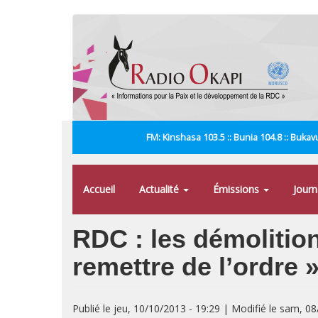
Aller
au
contenu
principal
FM: Kinshasa 103.5 :: Bunia 104.8 :: Bukavu
Accueil
Actualité
Émissions
Jour
RDC : les démolitio
remettre de l’ordre 
Publié le jeu, 10/10/2013 - 19:29 | Modifié le sam, 0