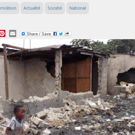
molition
Actualité
Société
National
essage
Pinterest
Email