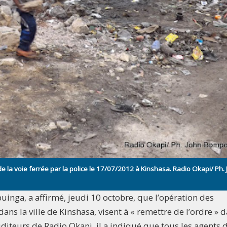
 la voie ferrée par la police le 17/07/2012 à Kinshasa. Radio Okapi/ Ph.
uinga, a affirmé, jeudi 10 octobre, que l’opération des
ns la ville de Kinshasa, visent à « remettre de l’ordre » 
uditeurs de Radio Okapi, il a indiqué que tous les agents 