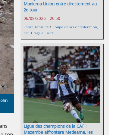
Maniema Union entre directement au
2e tour
06/08/2026 - 20:50
/
Sport
,
Actualité
Coupe de la Confédération
,
Caf
,
Tirage au sort
 John
dans
Ligue des champions de la CAF :
Mazembe affrontera Medeama, les
de son