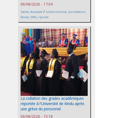
06/08/2026 - 17:04
/
Santé
,
Actualité
renforcement
,
surveillance
,
Ebola
,
OMS
,
riposte
La collation des grades académiques
reportée à l'Université de Kindu après
une grève du personnel
06/08/2026 - 15:18