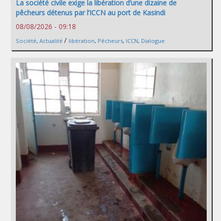
La société civile exige la libération d’une dizaine de
pêcheurs détenus par l’ICCN au port de Kasindi
08/08/2026 - 09:18
/
Société
,
Actualité
libération
,
Pêcheurs
,
ICCN
,
Dialogue