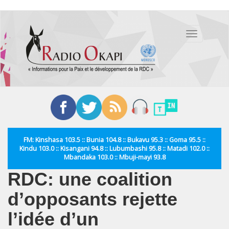
Aller
au
Toggle
contenu
navigation
principal
FM: Kinshasa 103.5 :: Bunia 104.8 :: Bukavu 95.3 :: Goma 95.5 ::
Kindu 103.0 :: Kisangani 94.8 :: Lubumbashi 95.8 :: Matadi 102.0 ::
Mbandaka 103.0 :: Mbuji-mayi 93.8
RDC: une coalition
d’opposants rejette
l’idée d’un