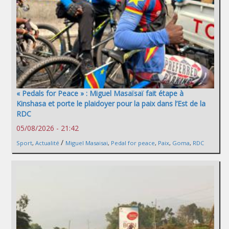
« Pedals for Peace » : Miguel Masaïsaï fait étape à
Kinshasa et porte le plaidoyer pour la paix dans l’Est de la
RDC
05/08/2026 - 21:42
/
Sport
,
Actualité
Miguel Masaisai
,
Pedal for peace
,
Paix
,
Goma
,
RDC