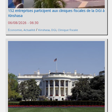
152 entreprises participent aux cliniques fiscales de la DGI à
Kinshasa
06/08/2026 - 06:30
/
Économie
,
Actualité
Kinshasa
,
DGI
,
Clinique fiscale