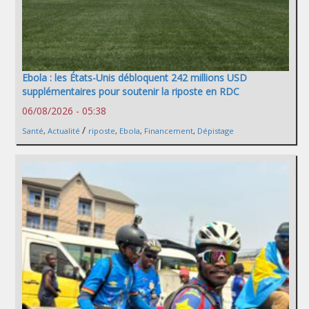
Ebola : les États-Unis débloquent 242 millions USD
supplémentaires pour soutenir la riposte en RDC
06/08/2026 - 05:38
/
Santé
,
Actualité
riposte
,
Ebola
,
Financement
,
Dépistage