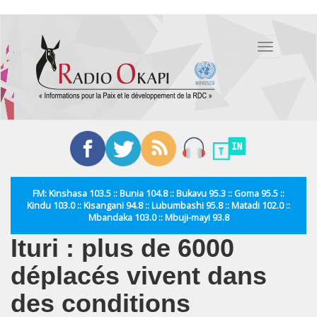
Aller
au
Toggle
contenu
navigation
principal
FM: Kinshasa 103.5 :: Bunia 104.8 :: Bukavu 95.3 :: Goma 95.5 ::
Kindu 103.0 :: Kisangani 94.8 :: Lubumbashi 95.8 :: Matadi 102.0 ::
Mbandaka 103.0 :: Mbuji-mayi 93.8
Ituri : plus de 6000
déplacés vivent dans
des conditions