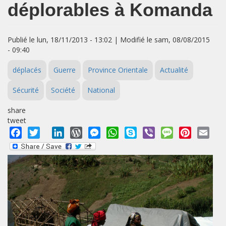
déplorables à Komanda
Publié le lun, 18/11/2013 - 13:02 | Modifié le sam, 08/08/2015
- 09:40
déplacés
Guerre
Province Orientale
Actualité
Sécurité
Société
National
share
tweet
Facebook
Twitter
LinkedIn
WordPress
Messenger
WhatsApp
Skype
Viber
Message
Pinterest
Emai