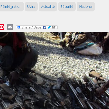
Réintégration
Uvira
Actualité
Sécurité
National
essage
Pinterest
Email