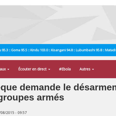
 95.3 :: Goma 95.5 :: Kindu 103.0 :: Kisangani 94.8 :: Lubumbashi 95.8 :: Matad
naux
Écouter en direct
#Ebola
Autres
vêque demande le désarmem
 groupes armés
8/08/2015 - 09:57