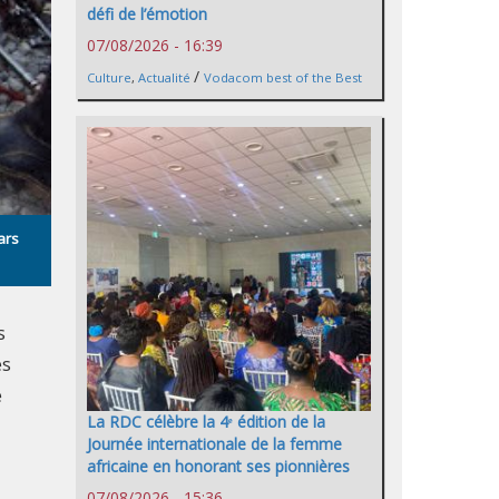
défi de l’émotion
07/08/2026 - 16:39
/
Culture
,
Actualité
Vodacom best of the Best
ars
s
es
e
La RDC célèbre la 4ᵉ édition de la
Journée internationale de la femme
africaine en honorant ses pionnières
07/08/2026 - 15:36