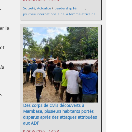
s
/
Société
,
Actualité
Leadership féminin
,
journée internationale de la femme africaine
er la
et
la
s.
Des corps de civils découverts à
Mambasa, plusieurs habitants portés
disparus après des attaques attribuées
aux ADF
07/08/2026 - 14:28