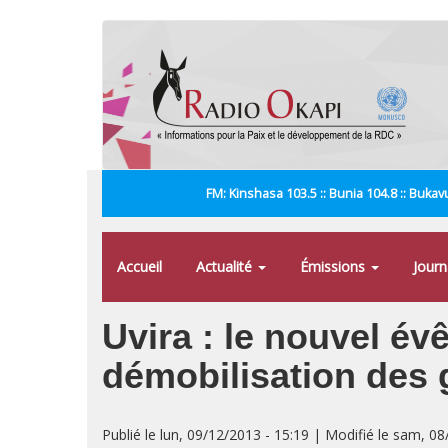
Aller
au
contenu
principal
FM: Kinshasa 103.5 :: Bunia 104.8 :: Bukavu
Accueil
Actualité
Émissions
Jour
Uvira : le nouvel é
démobilisation des
Publié le lun, 09/12/2013 - 15:19 | Modifié le sam, 0