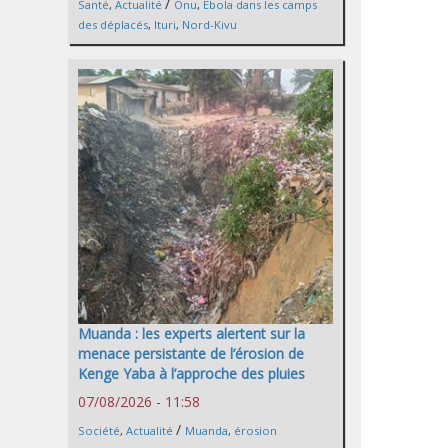
/
Santé
,
Actualité
Onu
,
Ebola dans les camps
des déplacés
,
Ituri
,
Nord-Kivu
Muanda : les experts alertent sur la
menace persistante de l’érosion de
Kenge Yaba à l’approche des pluies
07/08/2026 - 11:58
/
Société
,
Actualité
Muanda
,
érosion