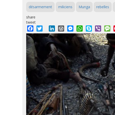
désarmement
miliciens
Munga
rebelles
share
tweet
Facebook
Twitter
LinkedIn
WordPress
Messenger
WhatsApp
Skype
Viber
M