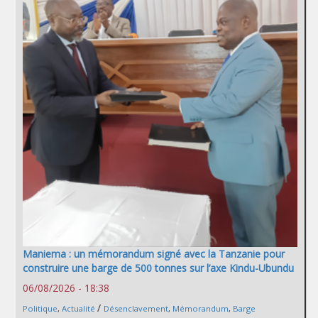
Maniema : un mémorandum signé avec la Tanzanie pour
construire une barge de 500 tonnes sur l’axe Kindu-Ubundu
06/08/2026 - 18:38
/
Politique
,
Actualité
Désenclavement
,
Mémorandum
,
Barge