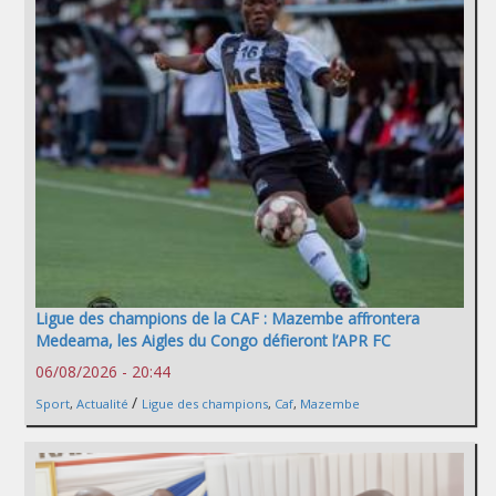
Ligue des champions de la CAF : Mazembe affrontera
Medeama, les Aigles du Congo défieront l’APR FC
06/08/2026 - 20:44
/
Sport
,
Actualité
Ligue des champions
,
Caf
,
Mazembe