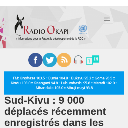
Aller
au
Toggle
contenu
navigation
principal
FM: Kinshasa 103.5 :: Bunia 104.8 :: Bukavu 95.3 :: Goma 95.5 ::
Kindu 103.0 :: Kisangani 94.8 :: Lubumbashi 95.8 :: Matadi 102.0 ::
Mbandaka 103.0 :: Mbuji-mayi 93.8
Sud-Kivu : 9 000
déplacés récemment
enregistrés dans les