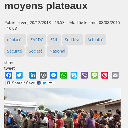
moyens plateaux
Publié le ven, 20/12/2013 - 13:58 | Modifié le sam, 08/08/2015
- 10:08
déplacés
FARDC
FNL
Sud Kivu
Actualité
Sécurité
Société
National
share
tweet
Facebook
Twitter
LinkedIn
WordPress
Messenger
WhatsApp
Skype
Viber
Message
Pinterest
Emai