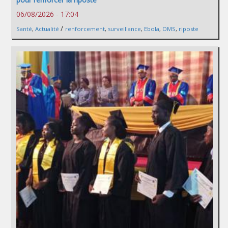
06/08/2026 - 17:04
/
Santé
,
Actualité
renforcement
,
surveillance
,
Ebola
,
OMS
,
riposte