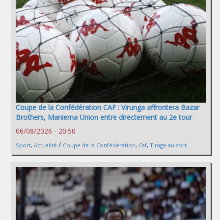
Coupe de la Confédération CAF : Virunga affrontera Bazar
Brothers, Maniema Union entre directement au 2e tour
06/08/2026 - 20:50
/
Sport
,
Actualité
Coupe de la Confédération
,
Caf
,
Tirage au sort