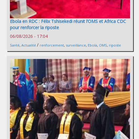
Ebola en RDC : Félix Tshisekedi réunit l’OMS et Africa CDC
pour renforcer la riposte
06/08/2026 - 17:04
/
Santé
,
Actualité
renforcement
,
surveillance
,
Ebola
,
OMS
,
riposte