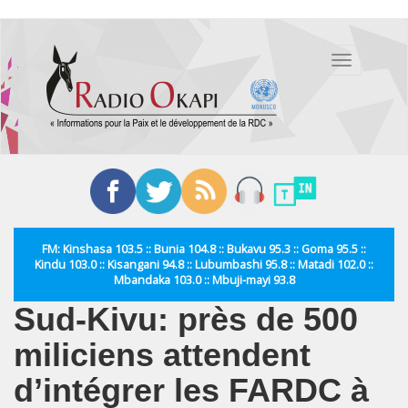
Aller
au
Toggle
contenu
navigation
principal
FM: Kinshasa 103.5 :: Bunia 104.8 :: Bukavu 95.3 :: Goma 95.5 ::
Kindu 103.0 :: Kisangani 94.8 :: Lubumbashi 95.8 :: Matadi 102.0 ::
Mbandaka 103.0 :: Mbuji-mayi 93.8
Sud-Kivu: près de 500
miliciens attendent
d’intégrer les FARDC à