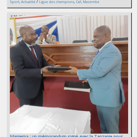
/
Sport
,
Actualité
Ligue des champions
,
Caf
,
Mazembe
Maniema : un mémorandum signé avec la Tanzanie pour