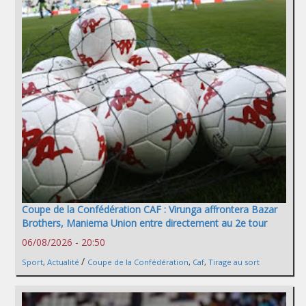
Coupe de la Confédération CAF : Virunga affrontera Bazar
Brothers, Maniema Union entre directement au 2e tour
06/08/2026 - 20:50
/
Sport
,
Actualité
Coupe de la Confédération
,
Caf
,
Tirage au sort