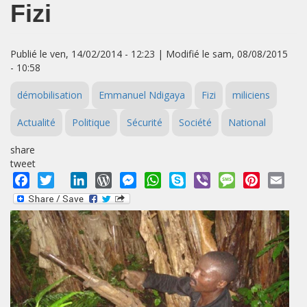
Fizi
Publié le ven, 14/02/2014 - 12:23 | Modifié le sam, 08/08/2015
- 10:58
démobilisation
Emmanuel Ndigaya
Fizi
miliciens
Actualité
Politique
Sécurité
Société
National
share
tweet
Facebook
Twitter
LinkedIn
WordPress
Messenger
WhatsApp
Skype
Viber
Message
Pinterest
Emai