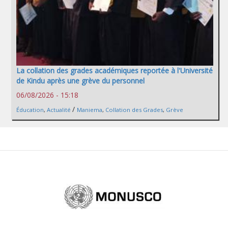
La collation des grades académiques reportée à l'Université
de Kindu après une grève du personnel
06/08/2026 - 15:18
/
Éducation
,
Actualité
Maniema
,
Collation des Grades
,
Grève