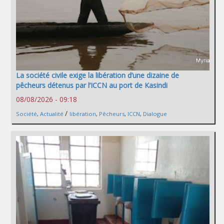
La société civile exige la libération d’une dizaine de
pêcheurs détenus par l’ICCN au port de Kasindi
08/08/2026 - 09:18
/
Société
,
Actualité
libération
,
Pêcheurs
,
ICCN
,
Dialogue