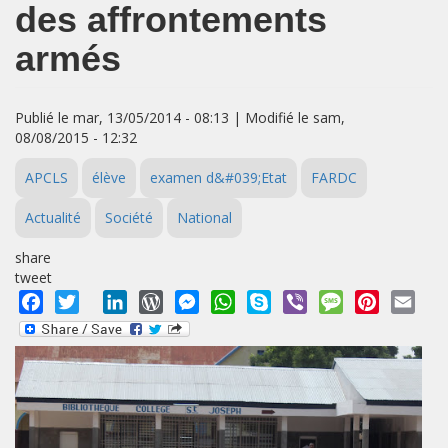
des affrontements
armés
Publié le mar, 13/05/2014 - 08:13 | Modifié le sam,
08/08/2015 - 12:32
APCLS
élève
examen d&#039;Etat
FARDC
Actualité
Société
National
share
tweet
Facebook
Twitter
LinkedIn
WordPress
Messenger
WhatsApp
Skype
Viber
Message
Pinterest
Emai