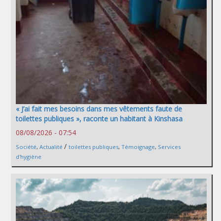
« J’ai fait mes besoins dans mes vêtements faute de
toilettes publiques », raconte un habitant à Kinshasa
08/08/2026 - 07:54
/
Société
,
Actualité
toilettes publiques
,
Témoignage
,
Services
d'hygiène