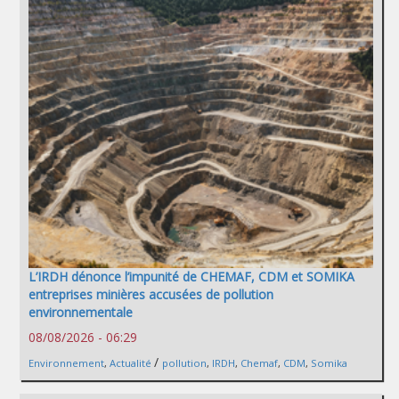
L’IRDH dénonce l’impunité de CHEMAF, CDM et SOMIKA
entreprises minières accusées de pollution
environnementale
08/08/2026 - 06:29
/
Environnement
,
Actualité
pollution
,
IRDH
,
Chemaf
,
CDM
,
Somika