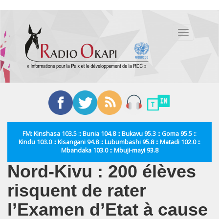
Aller
au
Toggle
contenu
navigation
principal
FM: Kinshasa 103.5 :: Bunia 104.8 :: Bukavu 95.3 :: Goma 95.5 ::
Kindu 103.0 :: Kisangani 94.8 :: Lubumbashi 95.8 :: Matadi 102.0 ::
Mbandaka 103.0 :: Mbuji-mayi 93.8
Nord-Kivu : 200 élèves
risquent de rater
l’Examen d’Etat à cause