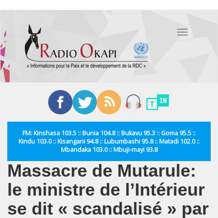
Aller
au
Toggle
contenu
navigation
principal
FM: Kinshasa 103.5 :: Bunia 104.8 :: Bukavu 95.3 :: Goma 95.5 ::
Kindu 103.0 :: Kisangani 94.8 :: Lubumbashi 95.8 :: Matadi 102.0 ::
Mbandaka 103.0 :: Mbuji-mayi 93.8
Massacre de Mutarule:
le ministre de l’Intérieur
se dit « scandalisé » par