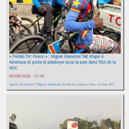
« Pedals for Peace » : Miguel Masaïsaï fait étape à
Kinshasa et porte le plaidoyer pour la paix dans l’Est de la
RDC
05/08/2026 - 21:42
/
Sport
,
Actualité
Miguel Masaisai
,
Pedal for peace
,
Paix
,
Goma
,
RDC