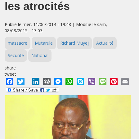
les atrocités
Publié le mer, 11/06/2014 - 19:48 | Modifié le sam,
08/08/2015 - 13:03
massacre
Mutarule
Richard Muyej
Actualité
Sécurité
National
share
tweet
Facebook
Twitter
LinkedIn
WordPress
Messenger
WhatsApp
Skype
Viber
Message
Pinterest
Emai