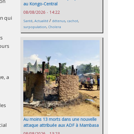
ion
au Kongo-Central
08/08/2026 - 14:22
on qui
/
Santé
,
Actualité
détenus
,
cachot
,
surpopulation
,
Cholera
ts
ours
e, a
des
Au moins 13 morts dans une nouvelle
ial
attaque attribuée aux ADF à Mambasa
08/08/2026 - 13:23