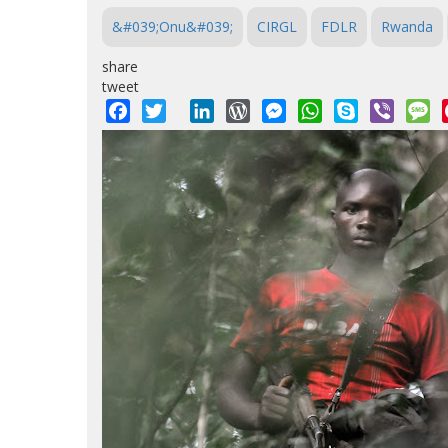
&#039;Onu&#039;
CIRGL
FDLR
Rwanda
share
tweet
Facebook
Twitter
LinkedIn
WordPress
Messenger
WhatsApp
Skype
Viber
M