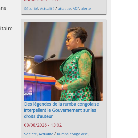
ans
/
Sécurité
,
Actualité
attaque
,
ADF
,
alerte
itaire
Des légendes de la rumba congolaise
interpellent le Gouvernement sur les
droits d’auteur
08/08/2026 - 13:02
/
Société
,
Actualité
Rumba congolaise
,