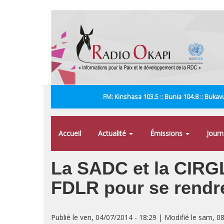
Aller
au
contenu
principal
FM: Kinshasa 103.5 :: Bunia 104.8 :: Bukavu
Accueil
Actualité
Émissions
Jour
La SADC et la CIRGL
FDLR pour se rendr
Publié le ven, 04/07/2014 - 18:29 | Modifié le sam, 0