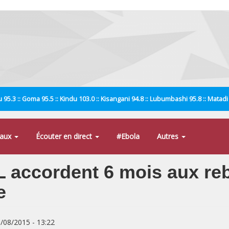
 95.3 :: Goma 95.5 :: Kindu 103.0 :: Kisangani 94.8 :: Lubumbashi 95.8 :: Matad
naux
Écouter en direct
#Ebola
Autres
 accordent 6 mois aux re
e
8/08/2015 - 13:22