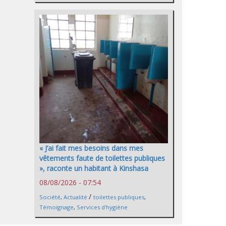
« J’ai fait mes besoins dans mes
vêtements faute de toilettes publiques
», raconte un habitant à Kinshasa
08/08/2026 - 07:54
/
Société
,
Actualité
toilettes publiques
,
Témoignage
,
Services d'hygiène