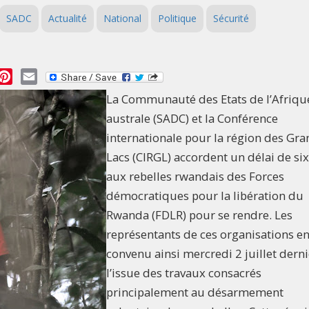
SADC
Actualité
National
Politique
Sécurité
essage
Pinterest
Email
La Communauté des Etats de l’Afriqu
australe (SADC) et la Conférence
internationale pour la région des Gr
Lacs (CIRGL) accordent un délai de si
aux rebelles rwandais des Forces
démocratiques pour la libération du
Rwanda (FDLR) pour se rendre. Les
représentants de ces organisations en
convenu ainsi mercredi 2 juillet derni
l’issue des travaux consacrés
principalement au désarmement