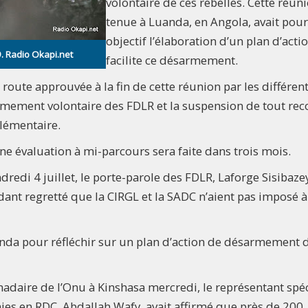
volontaire de ces rebelles. Cette réun
tenue à Luanda, en Angola, avait pour
objectif l’élaboration d’un plan d’acti
9. Radio Okapi.net
facilite ce désarmement.
route approuvée à la fin de cette réunion par les différen
armement volontaire des FDLR et la suspension de tout rec
lémentaire.
 évaluation à mi-parcours sera faite dans trois mois.
redi 4 juillet, le porte-parole des FDLR, Laforge Sisibazey
ndant regretté que la CIRGL et la SADC n’aient pas imposé à
uanda pour réfléchir sur un plan d’action de désarmement 
daire de l’Onu à Kinshasa mercredi, le représentant spéc
nies en RDC, Abdallah Wafy, avait affirmé que près de 200