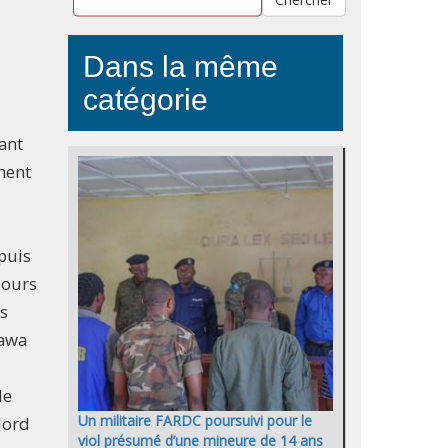
Dans la même
catégorie
ant
ment
puis
jours
s
awa
de
Un militaire FARDC poursuivi pour le
Nord
viol présumé d’une mineure de 14 ans