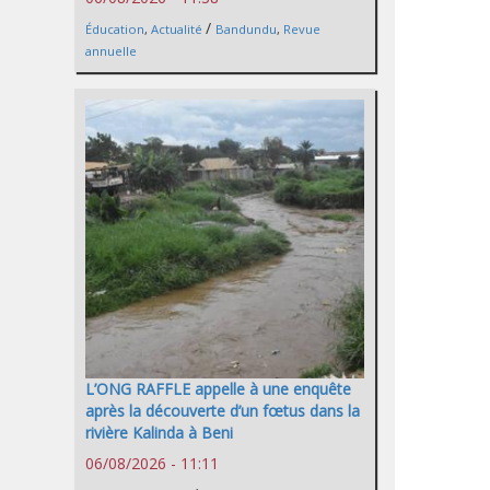
/
Éducation
,
Actualité
Bandundu
,
Revue
annuelle
L’ONG RAFFLE appelle à une enquête
après la découverte d’un fœtus dans la
rivière Kalinda à Beni
06/08/2026 - 11:11