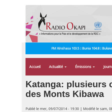
Aller
au
contenu
principal
FM: Kinshasa 103.5 :: Bunia 104.8 :: Bukavu
Accueil
Actualité
Émissions
Jour
Katanga: plusieurs
des Monts Kibawa
Publié le mer, 09/07/2014 - 19:30 | Modifié le sam, 0