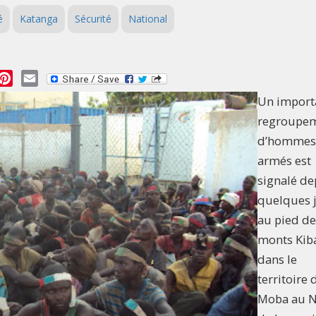
é
Katanga
Sécurité
National
essage
Pinterest
Email
Un import
regroupe
d’hommes
armés est
signalé de
quelques 
au pied de
monts Kib
dans le
territoire 
Moba au 