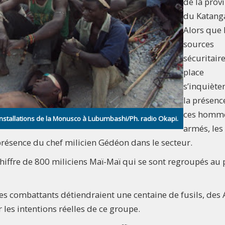
de la prov
du Katang
Alors que 
sources
sécuritair
place
s’inquiète
la présenc
ces homm
nstallations de la Monusco à Lubumbashi/Ph. radio Okapi.
armés, les
 présence du chef milicien Gédéon dans le secteur.
hiffre de 800 miliciens Maï-Maï qui se sont regroupés au 
 combattants détiendraient une centaine de fusils, des 
r les intentions réelles de ce groupe.