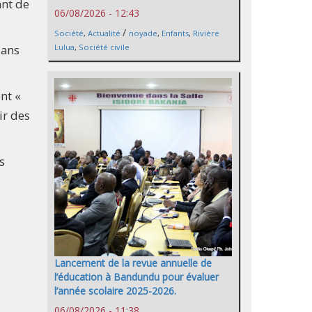
ant de
06/08/2026 - 12:43
/
Société
,
Actualité
noyade
,
Enfants
,
Rivière
dans
Lulua
,
Société civile
nt «
ir des
s
Lancement de la revue annuelle de
l’éducation à Bandundu pour évaluer
l’année scolaire 2025-2026.
06/08/2026 - 11:38