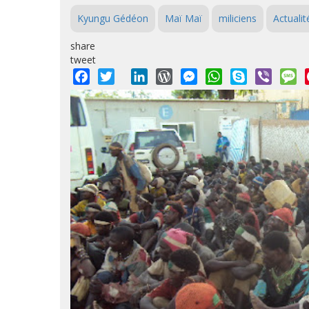
Kyungu Gédéon
Maï Maï
miliciens
Actualit
share
tweet
Facebook
Twitter
LinkedIn
WordPress
Messenger
WhatsApp
Skype
Viber
M