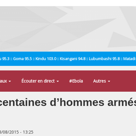
 95.3 :: Goma 95.5 :: Kindu 103.0 :: Kisangani 94.8 :: Lubumbashi 95.8 :: Matad
naux
Écouter en direct
#Ebola
Autres
 centaines d’hommes armés
8/08/2015 - 13:25