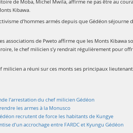
ritoire de Moba, Michel Mwila, affirme ne pas être au cour
onts Kibawa.
n activisme d’hommes armés depuis que Gédéon séjourne 
des associations de Pweto affirme que les Monts Kibawa so
roire, le chef milicien s’y rendrait régulièrement pour offr
chef milicien a réuni sur ces monts ses principaux lieutenant
de l’arrestation du chef milicien Gédéon
 rendre les armes à la Monusco
Gédéon recrutent de force les habitants de Kungye
antise d’un accrochage entre FARDC et Kyungu Gédéon