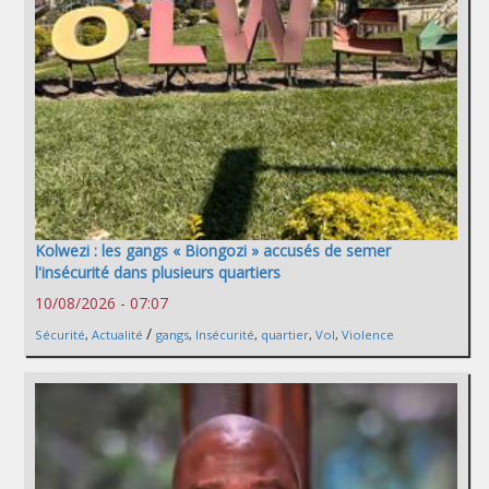
Kolwezi : les gangs « Biongozi » accusés de semer
l'insécurité dans plusieurs quartiers
10/08/2026 - 07:07
/
Sécurité
,
Actualité
gangs
,
Insécurité
,
quartier
,
Vol
,
Violence