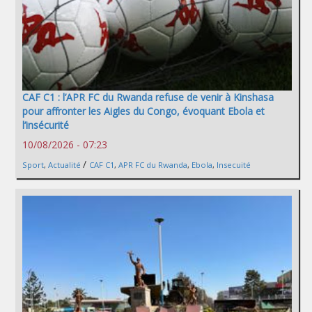
CAF C1 : l’APR FC du Rwanda refuse de venir à Kinshasa
pour affronter les Aigles du Congo, évoquant Ebola et
l’insécurité
10/08/2026 - 07:23
/
Sport
,
Actualité
CAF C1
,
APR FC du Rwanda
,
Ebola
,
Insecuité