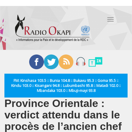
Aller
au
Toggle
contenu
navigation
principal
FM: Kinshasa 103.5 :: Bunia 104.8 :: Bukavu 95.3 :: Goma 95.5 ::
Kindu 103.0 :: Kisangani 94.8 :: Lubumbashi 95.8 :: Matadi 102.0 ::
Mbandaka 103.0 :: Mbuji-mayi 93.8
Province Orientale :
verdict attendu dans le
procès de l’ancien chef