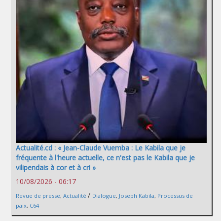
Actualité.cd : « Jean-Claude Vuemba : Le Kabila que je
fréquente à l'heure actuelle, ce n'est pas le Kabila que je
vilipendais à cor et à cri »
10/08/2026 - 06:17
/
Revue de presse
,
Actualité
Dialogue
,
Joseph Kabila
,
Processus de
paix
,
C64