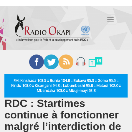
Aller
au
Toggle
contenu
navigation
principal
FM: Kinshasa 103.5 :: Bunia 104.8 :: Bukavu 95.3 :: Goma 95.5 ::
Kindu 103.0 :: Kisangani 94.8 :: Lubumbashi 95.8 :: Matadi 102.0 ::
Mbandaka 103.0 :: Mbuji-mayi 93.8
RDC : Startimes
continue à fonctionner
malgré l’interdiction de