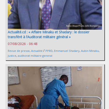
Actualité.cd : « Affaire Minaku et Shadary : le dossier
transféré à l’Auditorat militaire général »
07/08/2026 - 06:48
/
Revue de presse
,
Actualité
PPRD
,
Emmanuel Shadary
,
Aubin Minaku
,
Justice
,
auditorat militaire general