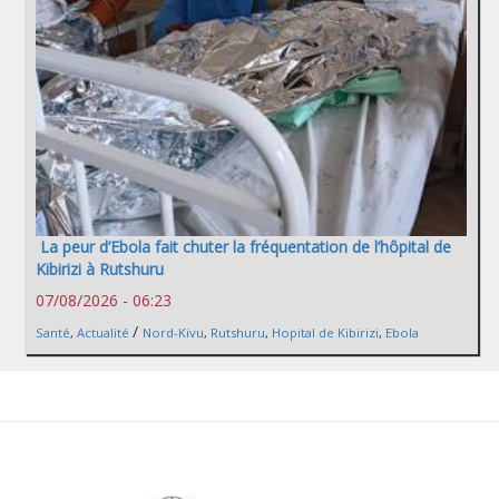
La peur d’Ebola fait chuter la fréquentation de l’hôpital de
Kibirizi à Rutshuru
07/08/2026 - 06:23
/
Santé
,
Actualité
Nord-Kivu
,
Rutshuru
,
Hopital de Kibirizi
,
Ebola