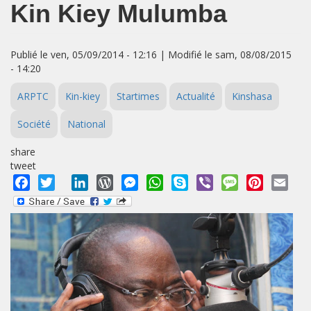
Kin Kiey Mulumba
Publié le ven, 05/09/2014 - 12:16 | Modifié le sam, 08/08/2015
- 14:20
ARPTC
Kin-kiey
Startimes
Actualité
Kinshasa
Société
National
share
tweet
Facebook
Twitter
LinkedIn
WordPress
Messenger
WhatsApp
Skype
Viber
Message
Pinterest
Emai