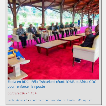
Ebola en RDC : Félix Tshisekedi réunit l’OMS et Africa CDC
pour renforcer la riposte
06/08/2026 - 17:04
/
Santé
,
Actualité
renforcement
,
surveillance
,
Ebola
,
OMS
,
riposte