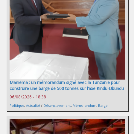
Maniema : un mémorandum signé avec la Tanzanie pour
construire une barge de 500 tonnes sur l’axe Kindu-Ubundu
06/08/2026 - 18:38
/
Politique
,
Actualité
Désenclavement
,
Mémorandum
,
Barge