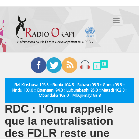
Aller
au
Toggle
contenu
navigation
principal
FM: Kinshasa 103.5 :: Bunia 104.8 :: Bukavu 95.3 :: Goma 95.5 ::
Kindu 103.0 :: Kisangani 94.8 :: Lubumbashi 95.8 :: Matadi 102.0 ::
Mbandaka 103.0 :: Mbuji-mayi 93.8
RDC : l’Onu rappelle
que la neutralisation
des FDLR reste une