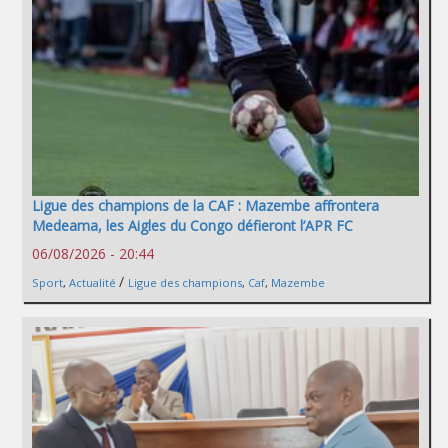
Ligue des champions de la CAF : Mazembe affrontera
Medeama, les Aigles du Congo défieront l’APR FC
06/08/2026 - 20:44
/
Sport
,
Actualité
Ligue des champions
,
Caf
,
Mazembe