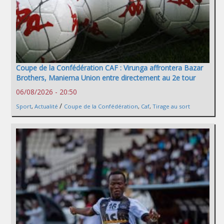
Coupe de la Confédération CAF : Virunga affrontera Bazar
Brothers, Maniema Union entre directement au 2e tour
06/08/2026 - 20:50
/
Sport
,
Actualité
Coupe de la Confédération
,
Caf
,
Tirage au sort