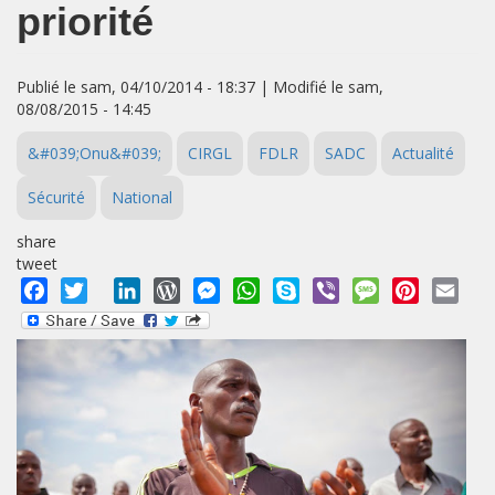
priorité
Publié le sam, 04/10/2014 - 18:37 | Modifié le sam,
08/08/2015 - 14:45
&#039;Onu&#039;
CIRGL
FDLR
SADC
Actualité
Sécurité
National
share
tweet
Facebook
Twitter
LinkedIn
WordPress
Messenger
WhatsApp
Skype
Viber
Message
Pinterest
Emai