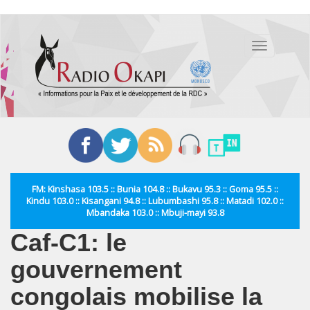
Aller
au
Toggle
contenu
navigation
principal
FM: Kinshasa 103.5 :: Bunia 104.8 :: Bukavu 95.3 :: Goma 95.5 ::
Kindu 103.0 :: Kisangani 94.8 :: Lubumbashi 95.8 :: Matadi 102.0 ::
Mbandaka 103.0 :: Mbuji-mayi 93.8
Caf-C1: le
gouvernement
congolais mobilise la