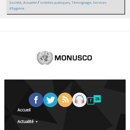
/
Société
,
Actualité
toilettes publiques
,
Témoignage
,
Services
d'hygiène
Accueil
Actualité