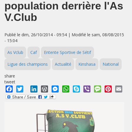
population derrière l'As
V.Club
Publié le dim, 26/10/2014 - 09:54 | Modifié le sam, 08/08/2015
- 15:04
As Vclub
Caf
Entente Sportive de Sétif
Ligue des champions
Actualité
Kinshasa
National
share
tweet
Facebook
Twitter
LinkedIn
WordPress
Messenger
WhatsApp
Skype
Viber
Message
Pinterest
Emai