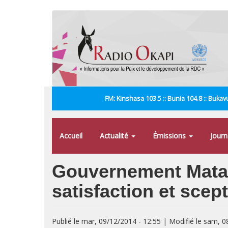
Aller
au
contenu
principal
FM: Kinshasa 103.5 :: Bunia 104.8 :: Bukavu
Accueil
Actualité
Émissions
Jour
Gouvernement Matata 
satisfaction et scep
Publié le mar, 09/12/2014 - 12:55 | Modifié le sam, 0