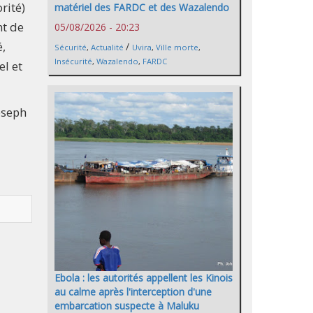
rité)
matériel des FARDC et des Wazalendo
nt de
05/08/2026 - 20:23
é,
/
Sécurité
,
Actualité
Uvira
,
Ville morte
,
Insécurité
,
Wazalendo
,
FARDC
el et
oseph
Ebola : les autorités appellent les Kinois
au calme après l'interception d'une
embarcation suspecte à Maluku