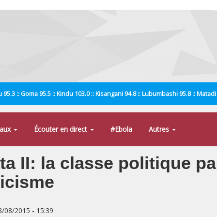
 95.3 :: Goma 95.5 :: Kindu 103.0 :: Kisangani 94.8 :: Lubumbashi 95.8 :: Matad
naux
Écouter en direct
#Ebola
Autres
II: la classe politique pa
ticisme
8/08/2015 - 15:39