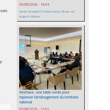
05/08/2026 - 16:04
sues
/
Santé
,
Actualité
embarcation
,
Ebola
,
cas
suspect
,
Maluku
e
Kinshasa : une table ronde pour
repenser l’aménagement du territoire
national
05/08/2026 - 15:01