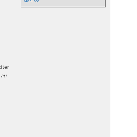
Monusco
iter
 au