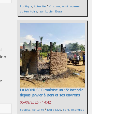
/
Politique
,
Actualité
Kinshasa
,
Aménagement
du territoire
,
Jean Lucien Busa
l
sion
de
La MONUSCO maîtrise un 15ᵉ incendie
depuis janvier à Beni et ses environs
05/08/2026 - 14:42
/
Société
,
Actualité
Nord-Kivu
,
Beni
,
incendies
,