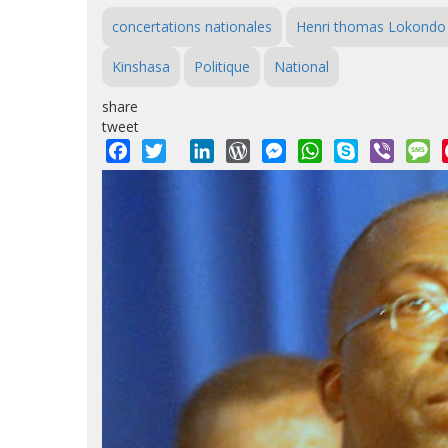
concertations nationales
Henri thomas Lokondo
Kinshasa
Politique
National
share
tweet
Facebook
Twitter
LinkedIn
WordPress
Messenger
WhatsApp
Skype
Viber
M