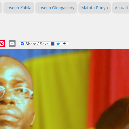
Joseph Kabila
Joseph Olengankoy
Matata Ponyo
Actuali
essage
Pinterest
Email