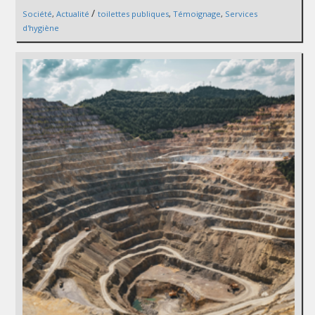
/
Société
,
Actualité
toilettes publiques
,
Témoignage
,
Services
d'hygiène