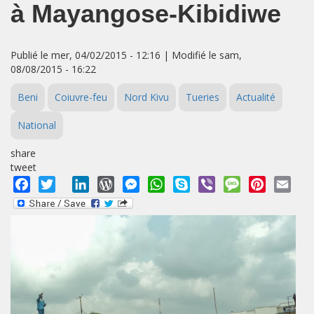
à Mayangose-Kibidiwe
Publié le mer, 04/02/2015 - 12:16 | Modifié le sam,
08/08/2015 - 16:22
Beni
Coiuvre-feu
Nord Kivu
Tueries
Actualité
National
share
tweet
Facebook
Twitter
LinkedIn
WordPress
Messenger
WhatsApp
Skype
Viber
Message
Pinterest
Emai