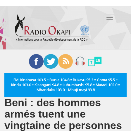
Aller
au
Toggle
contenu
navigation
principal
FM: Kinshasa 103.5 :: Bunia 104.8 :: Bukavu 95.3 :: Goma 95.5 ::
Kindu 103.0 :: Kisangani 94.8 :: Lubumbashi 95.8 :: Matadi 102.0 ::
Mbandaka 103.0 :: Mbuji-mayi 93.8
Beni : des hommes
armés tuent une
vingtaine de personnes