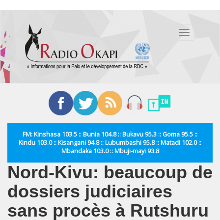
Aller
au
Toggle
contenu
navigation
principal
FM: Kinshasa 103.5 :: Bunia 104.8 :: Bukavu 95.3 :: Goma 95.5 ::
Kindu 103.0 :: Kisangani 94.8 :: Lubumbashi 95.8 :: Matadi 102.0 ::
Mbandaka 103.0 :: Mbuji-mayi 93.8
Nord-Kivu: beaucoup de
dossiers judiciaires
sans procès à Rutshuru