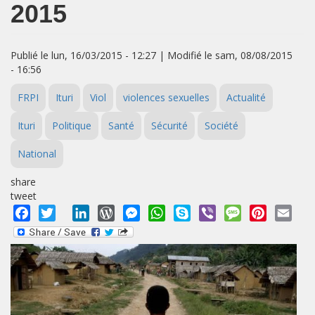
2015
Publié le lun, 16/03/2015 - 12:27 | Modifié le sam, 08/08/2015
- 16:56
FRPI
Ituri
Viol
violences sexuelles
Actualité
Ituri
Politique
Santé
Sécurité
Société
National
share
tweet
Facebook
Twitter
LinkedIn
WordPress
Messenger
WhatsApp
Skype
Viber
Message
Pinterest
Emai