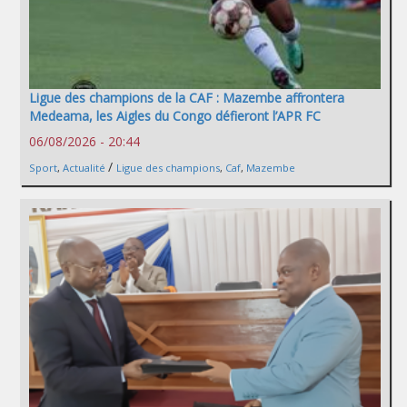
Ligue des champions de la CAF : Mazembe affrontera
Medeama, les Aigles du Congo défieront l’APR FC
06/08/2026 - 20:44
/
Sport
,
Actualité
Ligue des champions
,
Caf
,
Mazembe