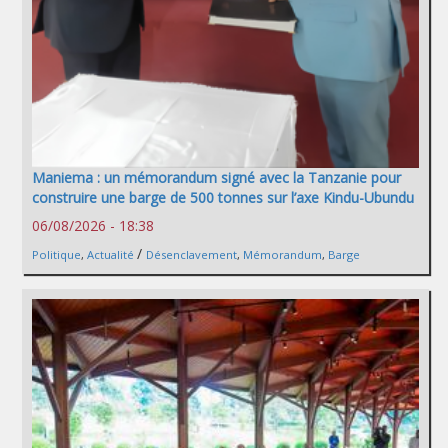
Maniema : un mémorandum signé avec la Tanzanie pour
construire une barge de 500 tonnes sur l’axe Kindu-Ubundu
06/08/2026 - 18:38
/
Politique
,
Actualité
Désenclavement
,
Mémorandum
,
Barge