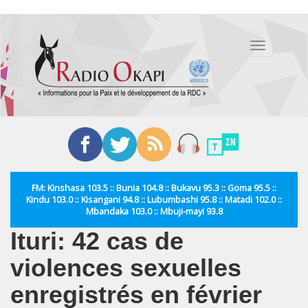
Aller
au
Toggle
contenu
navigation
principal
FM: Kinshasa 103.5 :: Bunia 104.8 :: Bukavu 95.3 :: Goma 95.5 ::
Kindu 103.0 :: Kisangani 94.8 :: Lubumbashi 95.8 :: Matadi 102.0 ::
Mbandaka 103.0 :: Mbuji-mayi 93.8
Ituri: 42 cas de
violences sexuelles
enregistrés en février