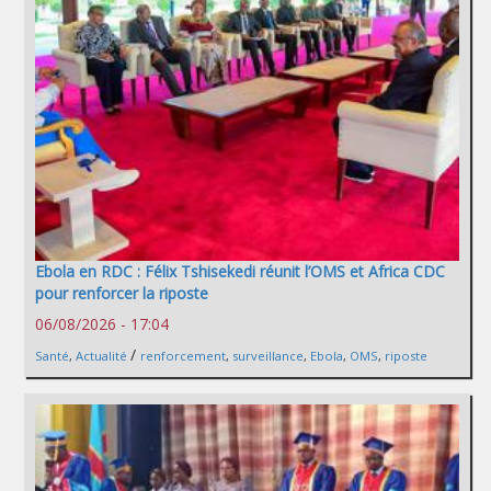
Ebola en RDC : Félix Tshisekedi réunit l’OMS et Africa CDC
pour renforcer la riposte
06/08/2026 - 17:04
/
Santé
,
Actualité
renforcement
,
surveillance
,
Ebola
,
OMS
,
riposte