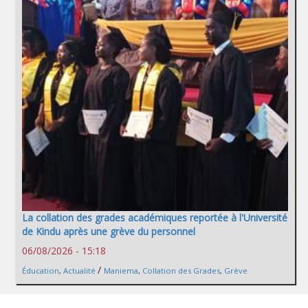
La collation des grades académiques reportée à l'Université
de Kindu après une grève du personnel
06/08/2026 - 15:18
/
Éducation
,
Actualité
Maniema
,
Collation des Grades
,
Grève