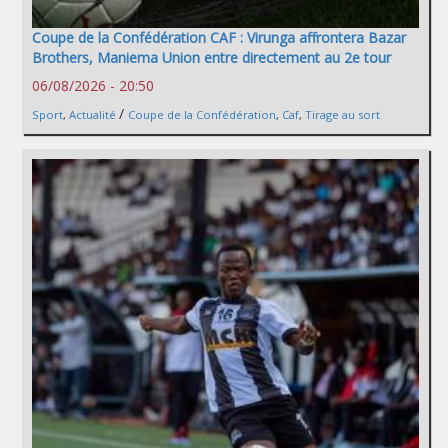
Coupe de la Confédération CAF : Virunga affrontera Bazar
Brothers, Maniema Union entre directement au 2e tour
06/08/2026 - 20:50
/
Sport
,
Actualité
Coupe de la Confédération
,
Caf
,
Tirage au sort