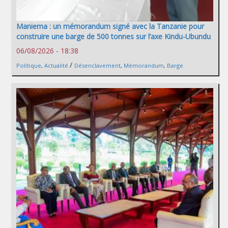
Maniema : un mémorandum signé avec la Tanzanie pour
construire une barge de 500 tonnes sur l’axe Kindu-Ubundu
06/08/2026 - 18:38
/
Politique
,
Actualité
Désenclavement
,
Mémorandum
,
Barge