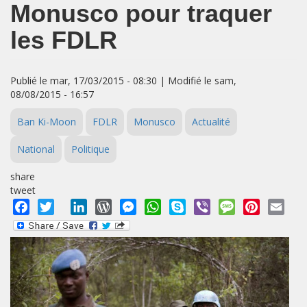
Monusco pour traquer
les FDLR
Publié le mar, 17/03/2015 - 08:30 | Modifié le sam,
08/08/2015 - 16:57
Ban Ki-Moon
FDLR
Monusco
Actualité
National
Politique
share
tweet
Facebook
Twitter
LinkedIn
WordPress
Messenger
WhatsApp
Skype
Viber
Message
Pinterest
Emai