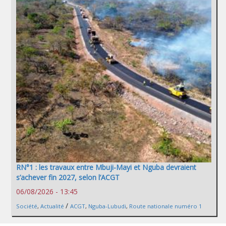
RN°1 : les travaux entre Mbuji-Mayi et Nguba devraient
s’achever fin 2027, selon l’ACGT
06/08/2026 - 13:45
/
Société
,
Actualité
ACGT
,
Nguba-Lubudi
,
Route nationale numéro 1