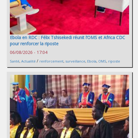
Ebola en RDC : Félix Tshisekedi réunit l’OMS et Africa CDC
pour renforcer la riposte
06/08/2026 - 17:04
/
Santé
,
Actualité
renforcement
,
surveillance
,
Ebola
,
OMS
,
riposte