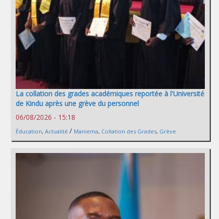
La collation des grades académiques reportée à l'Université
de Kindu après une grève du personnel
06/08/2026 - 15:18
/
Éducation
,
Actualité
Maniema
,
Collation des Grades
,
Grève