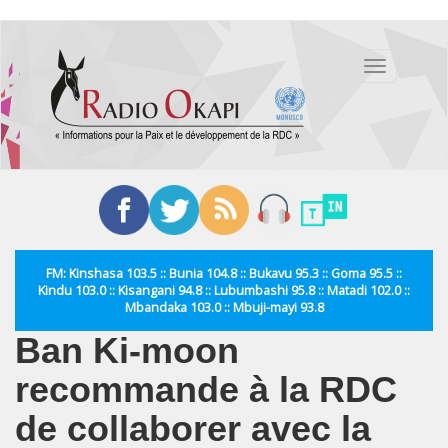
Aller
au
Toggle
contenu
navigation
principal
FM: Kinshasa 103.5 :: Bunia 104.8 :: Bukavu 95.3 :: Goma 95.5 ::
Kindu 103.0 :: Kisangani 94.8 :: Lubumbashi 95.8 :: Matadi 102.0 ::
Mbandaka 103.0 :: Mbuji-mayi 93.8
Ban Ki-moon
recommande à la RDC
de collaborer avec la