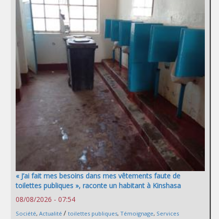
« J’ai fait mes besoins dans mes vêtements faute de
toilettes publiques », raconte un habitant à Kinshasa
08/08/2026 - 07:54
/
Société
,
Actualité
toilettes publiques
,
Témoignage
,
Services