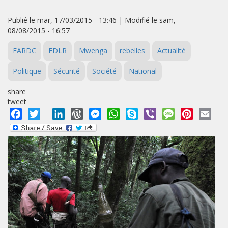
Publié le mar, 17/03/2015 - 13:46 | Modifié le sam,
08/08/2015 - 16:57
FARDC
FDLR
Mwenga
rebelles
Actualité
Politique
Sécurité
Société
National
share
tweet
Facebook
Twitter
LinkedIn
WordPress
Messenger
WhatsApp
Skype
Viber
Message
Pinterest
Emai