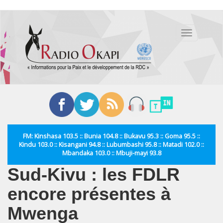
Aller
au
Toggle
contenu
navigation
principal
FM: Kinshasa 103.5 :: Bunia 104.8 :: Bukavu 95.3 :: Goma 95.5 ::
Kindu 103.0 :: Kisangani 94.8 :: Lubumbashi 95.8 :: Matadi 102.0 ::
Mbandaka 103.0 :: Mbuji-mayi 93.8
Sud-Kivu : les FDLR
encore présentes à
Mwenga