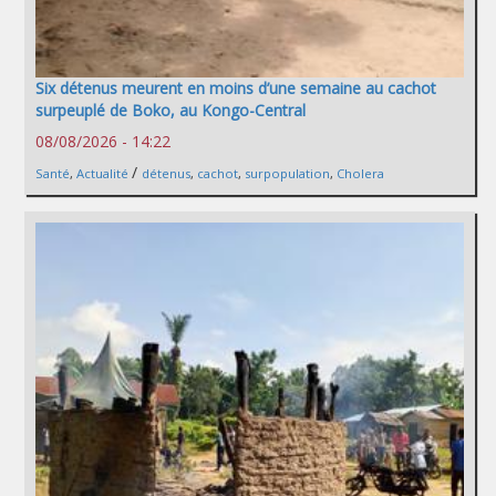
Six détenus meurent en moins d’une semaine au cachot
surpeuplé de Boko, au Kongo-Central
08/08/2026 - 14:22
/
Santé
,
Actualité
détenus
,
cachot
,
surpopulation
,
Cholera