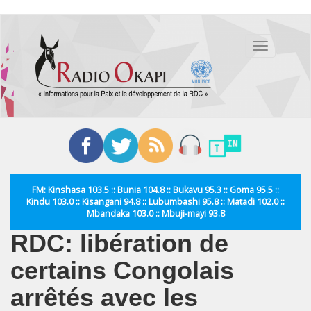
Aller
au
Toggle
contenu
navigation
principal
FM: Kinshasa 103.5 :: Bunia 104.8 :: Bukavu 95.3 :: Goma 95.5 ::
Kindu 103.0 :: Kisangani 94.8 :: Lubumbashi 95.8 :: Matadi 102.0 ::
Mbandaka 103.0 :: Mbuji-mayi 93.8
RDC: libération de
certains Congolais
arrêtés avec les