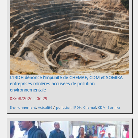
L’IRDH dénonce l’impunité de CHEMAF, CDM et SOMIKA
entreprises minières accusées de pollution
environnementale
08/08/2026 - 06:29
/
Environnement
,
Actualité
pollution
,
IRDH
,
Chemaf
,
CDM
,
Somika