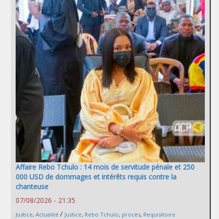
Affaire Rebo Tchulo : 14 mois de servitude pénale et 250
000 USD de dommages et intérêts requis contre la
chanteuse
07/08/2026 - 21:35
/
Justice
,
Actualité
Justice
,
Rebo Tchulo
,
procès
,
Requisitoire