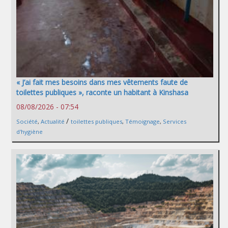
« J’ai fait mes besoins dans mes vêtements faute de
toilettes publiques », raconte un habitant à Kinshasa
08/08/2026 - 07:54
/
Société
,
Actualité
toilettes publiques
,
Témoignage
,
Services
d'hygiène