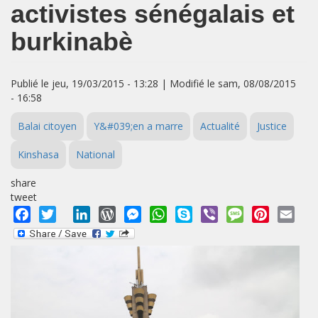
activistes sénégalais et
burkinabè
Publié le jeu, 19/03/2015 - 13:28 | Modifié le sam, 08/08/2015
- 16:58
Balai citoyen
Y&#039;en a marre
Actualité
Justice
Kinshasa
National
share
tweet
Facebook
Twitter
LinkedIn
WordPress
Messenger
WhatsApp
Skype
Viber
Message
Pinterest
Emai