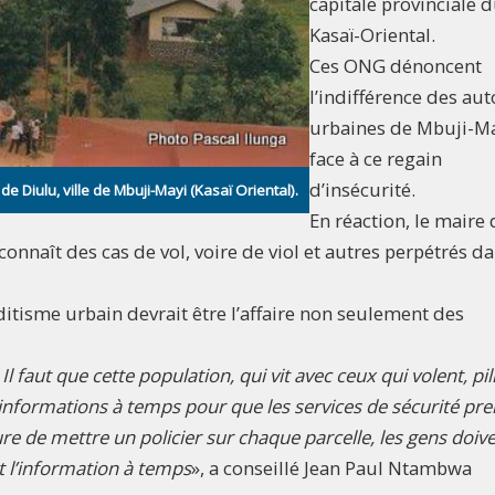
capitale provinciale 
Kasaï-Oriental.
Ces ONG dénoncent
l’indifférence des aut
urbaines de Mbuji-M
face à ce regain
d’insécurité.
Diulu, ville de Mbuji-Mayi (Kasaï Oriental).
En réaction, le maire 
nnaît des cas de vol, voire de viol et autres perpétrés d
nditisme urbain devrait être l’affaire non seulement des
l faut que cette population, qui vit avec ceux qui volent, pil
 informations à temps pour que les services de sécurité pr
e de mettre un policier sur chaque parcelle, les gens doiv
t l’information à temps
», a conseillé Jean Paul Ntambwa