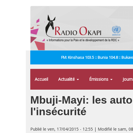
Aller
au
contenu
principal
FM: Kinshasa 103.5 :: Bunia 104.8 :: Bukavu
Accueil
Actualité
Émissions
Jour
Mbuji-Mayi: les aut
l'insécurité
Publié le ven, 17/04/2015 - 12:55 | Modifié le sam, 0