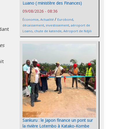
Luano ( ministère des Finances)
09/08/2026 - 08:36
/
Économie
,
Actualité
Eurobond
,
décaissement
,
investissement
,
aéroport de
ndant
Loano
,
chute de katende
,
Aéroport de Ndjili
es
it
Sankuru : le Japon finance un pont sur
la rivière Lotembo à Katako-Kombe