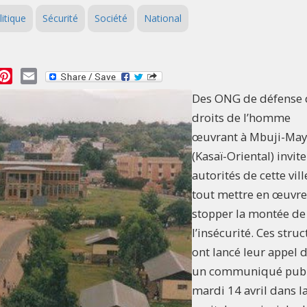
litique
Sécurité
Société
National
essage
Pinterest
Email
Des ONG de défense 
droits de l’homme
œuvrant à Mbuji-May
(Kasaï-Oriental) invite
autorités de cette vill
tout mettre en œuvre
stopper la montée de
l’insécurité. Ces stru
ont lancé leur appel 
un communiqué publ
mardi 14 avril dans l