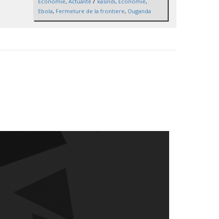
/
Économie
,
Actualité
kasindi
,
Économie
,
Ebola
,
Fermeture de la frontiere
,
Ouganda