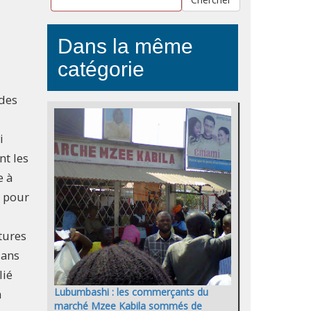
Dans la même
catégorie
des
i
nt les
e à
 pour
ctures
dans
ié
Lubumbashi : les commerçants du
a
marché Mzee Kabila sommés de