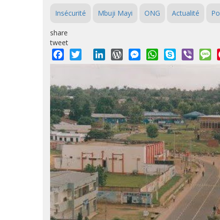
Insécurité
Mbuji Mayi
ONG
Actualité
Po
share
tweet
Facebook
Twitter
LinkedIn
WordPress
Messenger
WhatsApp
Skype
Viber
M