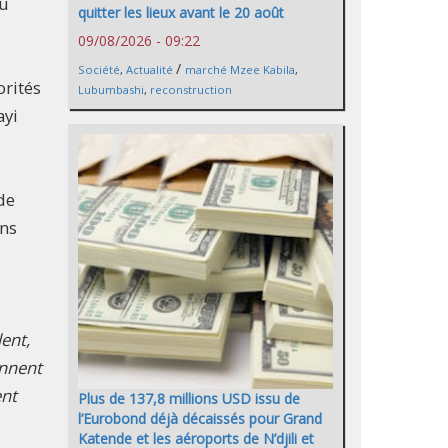
du
quitter les lieux avant le 20 août
09/08/2026 - 09:22
/
Société
,
Actualité
marché Mzee Kabila
,
orités
Lubumbashi
,
reconstruction
ayi
de
ans
lent,
ennent
ent
Plus de 137,8 millions USD issu de
l’Eurobond déjà décaissés pour Grand
Katende et les aéroports de N’djili et