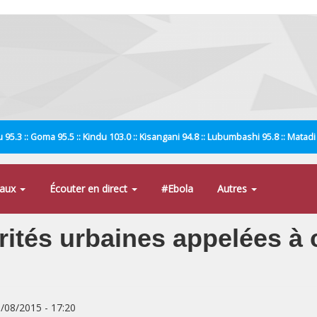
 95.3 :: Goma 95.5 :: Kindu 103.0 :: Kisangani 94.8 :: Lubumbashi 95.8 :: Matad
naux
Écouter en direct
#Ebola
Autres
orités urbaines appelées à
8/08/2015 - 17:20