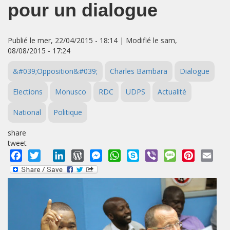
pour un dialogue
Publié le mer, 22/04/2015 - 18:14 | Modifié le sam,
08/08/2015 - 17:24
&#039;Opposition&#039;
Charles Bambara
Dialogue
Elections
Monusco
RDC
UDPS
Actualité
National
Politique
share
tweet
Facebook
Twitter
LinkedIn
WordPress
Messenger
WhatsApp
Skype
Viber
Message
Pinterest
Emai