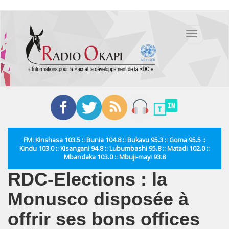
Aller
au
Toggle
contenu
navigation
principal
FM: Kinshasa 103.5 :: Bunia 104.8 :: Bukavu 95.3 :: Goma 95.5 ::
Kindu 103.0 :: Kisangani 94.8 :: Lubumbashi 95.8 :: Matadi 102.0 ::
Mbandaka 103.0 :: Mbuji-mayi 93.8
RDC-Elections : la
Monusco disposée à
offrir ses bons offices