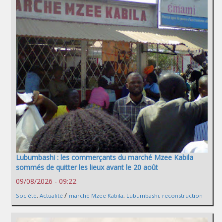
Lubumbashi : les commerçants du marché Mzee Kabila
sommés de quitter les lieux avant le 20 août
09/08/2026 - 09:22
/
Société
,
Actualité
marché Mzee Kabila
,
Lubumbashi
,
reconstruction