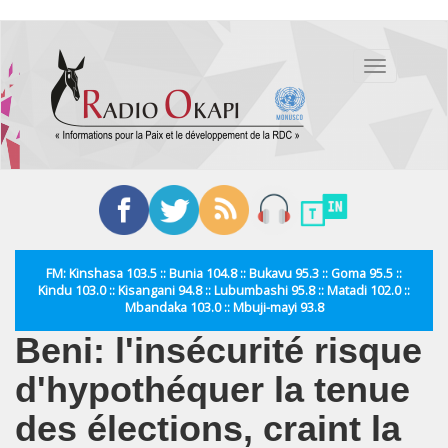
Aller
au
Toggle
contenu
navigation
principal
FM: Kinshasa 103.5 :: Bunia 104.8 :: Bukavu 95.3 :: Goma 95.5 ::
Kindu 103.0 :: Kisangani 94.8 :: Lubumbashi 95.8 :: Matadi 102.0 ::
Mbandaka 103.0 :: Mbuji-mayi 93.8
Beni: l'insécurité risque
d'hypothéquer la tenue
des élections, craint la