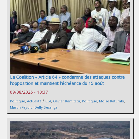
La Coalition « Article 64 » condamne des attaques contre
l'opposition et maintient l'échéance du 15 août
09/08/2026 - 10:37
/
Politique
,
Actualité
C64
,
Olivier Kamitatu
,
Politique
,
Moise Katumbi
,
Martin Fayulu
,
Delly Sesanga