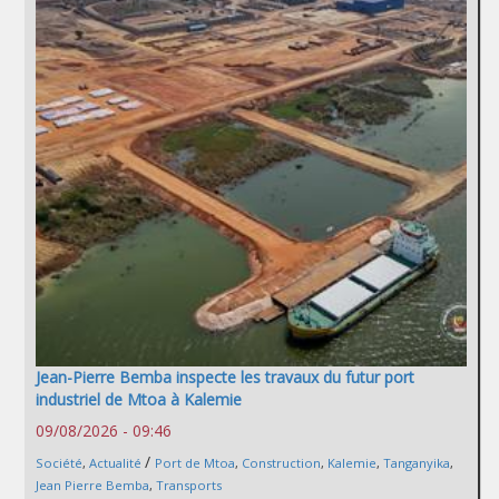
Jean-Pierre Bemba inspecte les travaux du futur port
industriel de Mtoa à Kalemie
09/08/2026 - 09:46
/
Société
,
Actualité
Port de Mtoa
,
Construction
,
Kalemie
,
Tanganyika
,
Jean Pierre Bemba
,
Transports