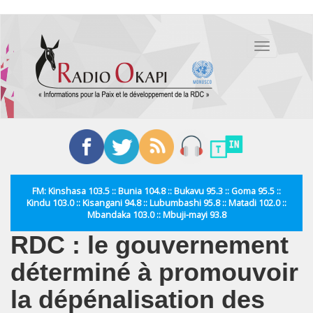
Aller
au
Toggle
contenu
navigation
principal
FM: Kinshasa 103.5 :: Bunia 104.8 :: Bukavu 95.3 :: Goma 95.5 ::
Kindu 103.0 :: Kisangani 94.8 :: Lubumbashi 95.8 :: Matadi 102.0 ::
Mbandaka 103.0 :: Mbuji-mayi 93.8
RDC : le gouvernement
déterminé à promouvoir
la dépénalisation des