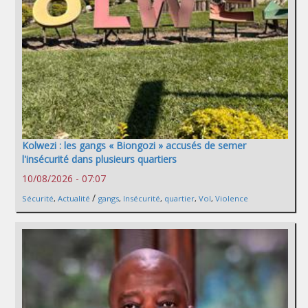
Kolwezi : les gangs « Biongozi » accusés de semer
l'insécurité dans plusieurs quartiers
10/08/2026 - 07:07
/
Sécurité
,
Actualité
gangs
,
Insécurité
,
quartier
,
Vol
,
Violence