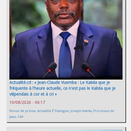
Actualité.cd : « Jean-Claude Vuemba : Le Kabila que je
fréquente à l'heure actuelle, ce n'est pas le Kabila que je
vilipendais à cor et à cri »
10/08/2026 - 06:17
/
Revue de presse
,
Actualité
Dialogue
,
Joseph Kabila
,
Processus de
paix
,
C64