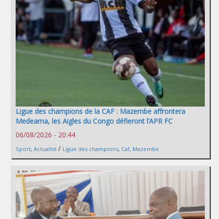
Ligue des champions de la CAF : Mazembe affrontera
Medeama, les Aigles du Congo défieront l’APR FC
06/08/2026 - 20:44
/
Sport
,
Actualité
Ligue des champions
,
Caf
,
Mazembe