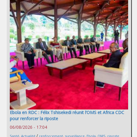
Ebola en RDC : Félix Tshisekedi réunit l’OMS et Africa CDC
pour renforcer la riposte
06/08/2026 - 17:04
/
Santé
,
Actualité
renforcement
,
surveillance
,
Ebola
,
OMS
,
riposte