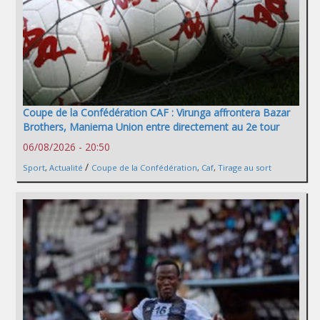
Coupe de la Confédération CAF : Virunga affrontera Bazar
Brothers, Maniema Union entre directement au 2e tour
06/08/2026 - 20:50
/
Sport
,
Actualité
Coupe de la Confédération
,
Caf
,
Tirage au sort