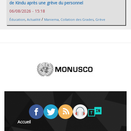
de Kindu après une grève du personnel
06/08/2026 - 15:18
/
Éducation
,
Actualité
Maniema
,
Collation des Grades
,
Grève
Accueil