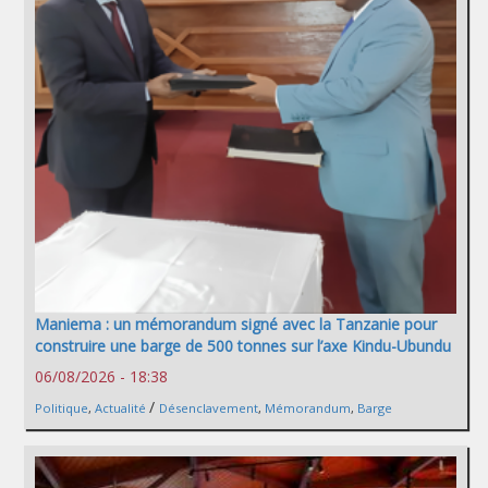
Maniema : un mémorandum signé avec la Tanzanie pour
construire une barge de 500 tonnes sur l’axe Kindu-Ubundu
06/08/2026 - 18:38
/
Politique
,
Actualité
Désenclavement
,
Mémorandum
,
Barge