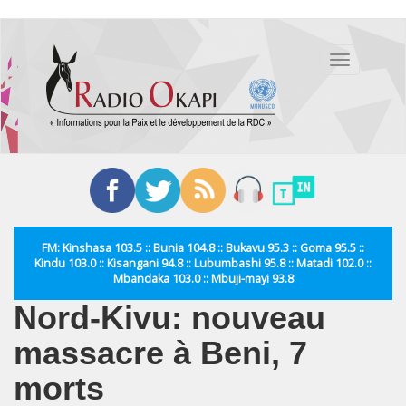
Aller
au
Toggle
contenu
navigation
principal
FM: Kinshasa 103.5 :: Bunia 104.8 :: Bukavu 95.3 :: Goma 95.5 ::
Kindu 103.0 :: Kisangani 94.8 :: Lubumbashi 95.8 :: Matadi 102.0 ::
Mbandaka 103.0 :: Mbuji-mayi 93.8
Nord-Kivu: nouveau
massacre à Beni, 7
morts