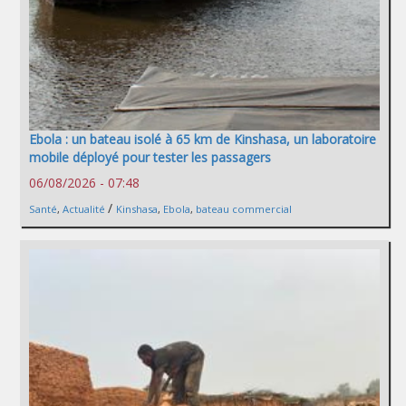
Ebola : un bateau isolé à 65 km de Kinshasa, un laboratoire
mobile déployé pour tester les passagers
06/08/2026 - 07:48
/
Santé
,
Actualité
Kinshasa
,
Ebola
,
bateau commercial