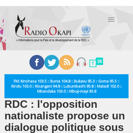
Aller
au
Toggle
contenu
navigation
principal
FM: Kinshasa 103.5 :: Bunia 104.8 :: Bukavu 95.3 :: Goma 95.5 ::
Kindu 103.0 :: Kisangani 94.8 :: Lubumbashi 95.8 :: Matadi 102.0 ::
Mbandaka 103.0 :: Mbuji-mayi 93.8
RDC : l'opposition
nationaliste propose un
dialogue politique sous