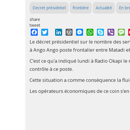
Decret présidntiel
frontière
Actualité
En br
share
tweet
Facebook
Twitter
LinkedIn
WordPress
Messenger
WhatsApp
Skype
Viber
M
Le décret présidentiel sur le nombre des serv
à Ango Ango poste frontalier entre Matadi et
C’est ce qu’a indiqué lundi à Radio Okapi le m
contrôle à ce poste.
Cette situation a comme conséquence la fluid
Les opérateurs économiques de ce coin s’en fél