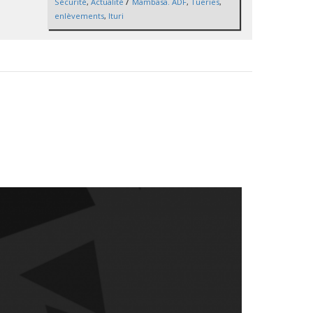
/
Sécurité
,
Actualité
Mambasa. ADF
,
Tueries
,
enlèvements
,
Ituri