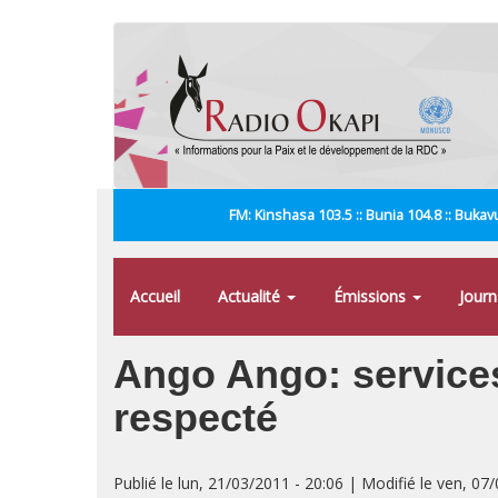
Aller
au
contenu
principal
FM: Kinshasa 103.5 :: Bunia 104.8 :: Bukavu
Accueil
Actualité
Émissions
Jour
Ango Ango: services 
respecté
Publié le lun, 21/03/2011 - 20:06 | Modifié le ven, 07