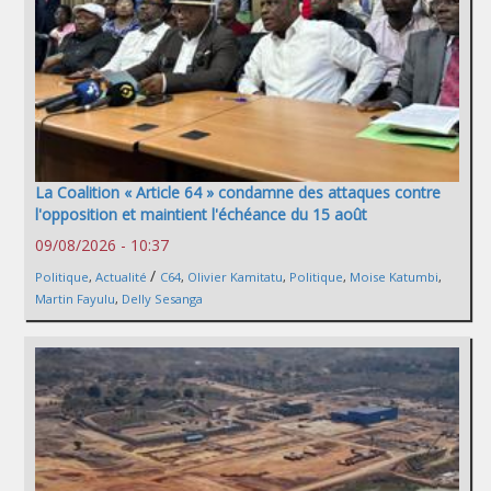
La Coalition « Article 64 » condamne des attaques contre
l'opposition et maintient l'échéance du 15 août
09/08/2026 - 10:37
/
Politique
,
Actualité
C64
,
Olivier Kamitatu
,
Politique
,
Moise Katumbi
,
Martin Fayulu
,
Delly Sesanga