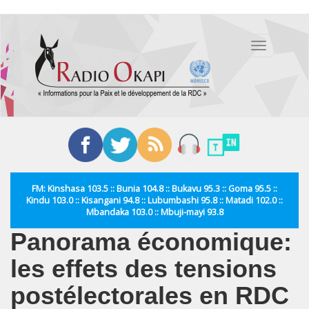
Aller
au
Toggle
contenu
navigation
principal
FM: Kinshasa 103.5 :: Bunia 104.8 :: Bukavu 95.3 :: Goma 95.5 ::
Kindu 103.0 :: Kisangani 94.8 :: Lubumbashi 95.8 :: Matadi 102.0 ::
Mbandaka 103.0 :: Mbuji-mayi 93.8
Panorama économique:
les effets des tensions
postélectorales en RDC